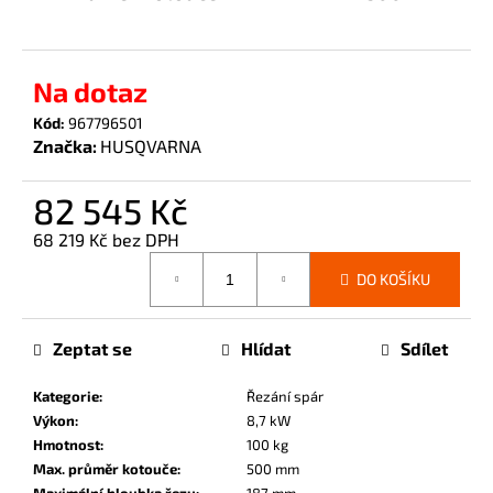
č
u
j
e
Na dotaz
m
Kód:
967796501
e
Značka:
HUSQVARNA
82 545 Kč
68 219 Kč bez DPH
Měrná
DO KOŠÍKU
cena:
Zeptat se
Hlídat
Sdílet
Kategorie
:
Řezání spár
Výkon
:
8,7 kW
Hmotnost
:
100 kg
Max. průměr kotouče
:
500 mm
Maximální hloubka řezu
:
187 mm