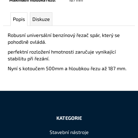
Popis
Diskuze
Robusní universální benzínový řezač spár, který se
pohodlně ovládá.
perfektní rozložení hmotnosti zaručuje vynikající
stabilitu při řezání.
Nyní s kotoučem 500mm a hloubkou řezu až 187 mm.
Z
á
KATEGORIE
p
a
Stavební nástroje