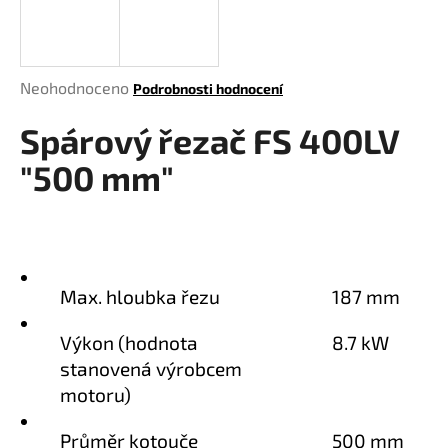
a
j
í
Průměrné
Neohodnoceno
Podrobnosti hodnocení
t
hodnocení
?
Spárový řezač FS 400LV
produktu
je
"500 mm"
0,0
z
5
HLEDAT
hvězdiček.
Max. hloubka řezu
187 mm
D
Výkon (hodnota
8.7 kW
o
stanovená výrobcem
p
o
motoru)
r
u
Průměr kotouče
500 mm