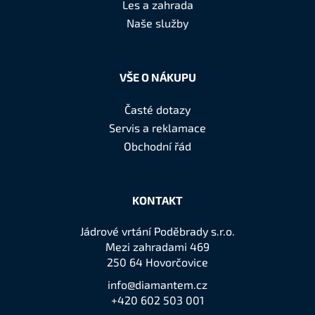
t
Les a zahrada
í
Naše služby
VŠE O NÁKUPU
Časté dotazy
Servis a reklamace
Obchodní řád
KONTAKT
Jádrové vrtání Poděbrady s.r.o.
Mezi zahradami 469
250 64 Hovorčovice
info@diamantem.cz
+420 602 503 001