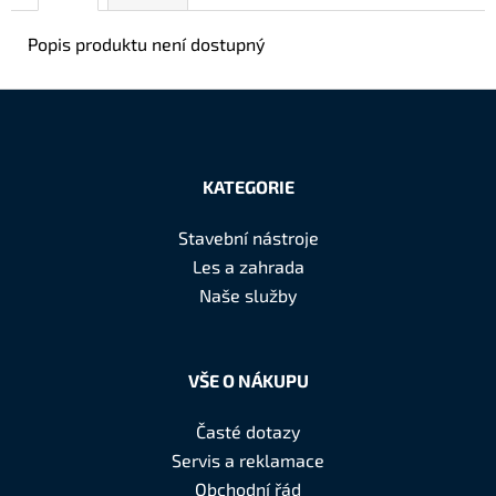
Popis produktu není dostupný
Z
á
KATEGORIE
p
a
Stavební nástroje
t
Les a zahrada
í
Naše služby
VŠE O NÁKUPU
Časté dotazy
Servis a reklamace
Obchodní řád