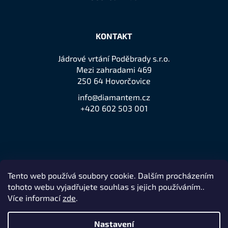
KONTAKT
Jádrové vrtání Poděbrady s.r.o.
Mezi zahradami 469
250 64 Hovorčovice
info@diamantem.cz
+420 602 503 001
Tento web používá soubory cookie. Dalším procházením
Přijímáme online platby
tohoto webu vyjadřujete souhlas s jejich používáním..
Více informací
zde
.
Nastavení