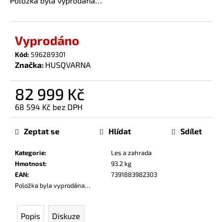
Položka byla vyprodána…
č
u
j
e
Vyprodáno
m
Kód:
596289301
e
Značka:
HUSQVARNA
82 999 Kč
68 594 Kč bez DPH
Měrná
cena:
Zeptat se
Hlídat
Sdílet
Kategorie
:
Les a zahrada
Hmotnost
:
93.2 kg
EAN
:
7391883982303
Položka byla vyprodána…
Popis
Diskuze