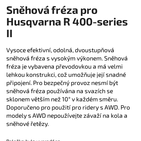
Sněhová fréza pro
a
produktu
je
j
Husqvarna R 400-series
0,0
í
z
II
t
5
?
hvězdiček.
Vysoce efektivní, odolná, dvoustupňová
sněhová fréza s vysokým výkonem. Sněhová
fréza je vybavena převodovkou a má velmi
lehkou konstrukci, což umožňuje její snadné
HLEDAT
připojení. Pro bezpečný provoz nesmí být
sněhová fréza používána na svazích se
sklonem větším než 10° v každém směru.
D
Doporučeno pro použití pro ridery s AWD. Pro
o
modely s AWD nepoužívejte závaží na kola a
p
o
sněhové řetězy.
r
u