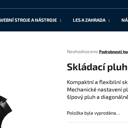
AVEBNÍ STROJE A NÁSTROJE
LES A ZAHRADA
NÁ
Co potřebujete najít?
Průměrné
Neohodnoceno
Podrobnosti ho
HLEDAT
hodnocení
Skládací pluh
produktu
je
0,0
Doporučujeme
Kompaktní a flexibilní sk
z
Mechanické nastavení plu
5
hvězdiček.
šípový pluh a diagonáln
Položka byla vyprodána…