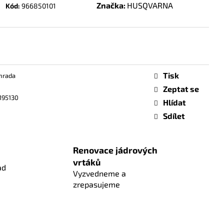
Značka:
HUSQVARNA
Kód:
966850101
Tisk
hrada
Zeptat se
195130
Hlídat
Sdílet
Renovace jádrových
vrtáků
ad
Vyzvedneme a
zrepasujeme