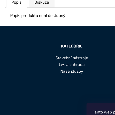
Popis
Diskuze
Popis produktu není dostupný
Z
á
KATEGORIE
p
Stavební nástroje
a
Les a zahrada
t
Naše služby
í
Tento web p