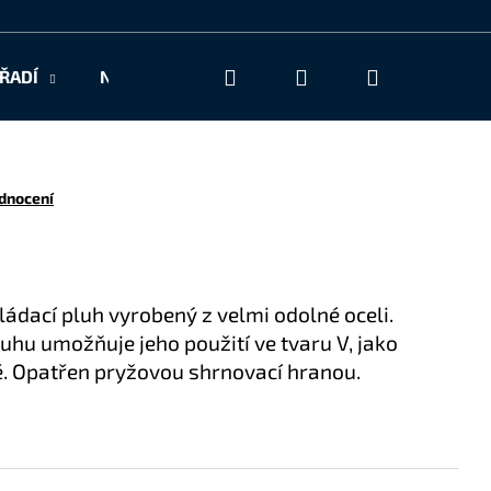
Hledat
Přihlášení
Nákupní
ŘADÍ
NAŠE SLUŽBY
KONTAKT
košík
dnocení
ládací pluh vyrobený z velmi odolné oceli.
hu umožňuje jeho použití ve tvaru V, jako
ě. Opatřen pryžovou shrnovací hranou.