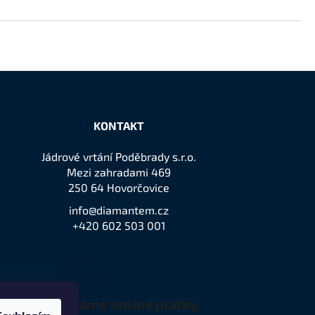
KONTAKT
Jádrové vrtání Poděbrady s.r.o.
Mezi zahradami 469
250 64 Hovorčovice
info@diamantem.cz
+420 602 503 001
Přijímáme online platby