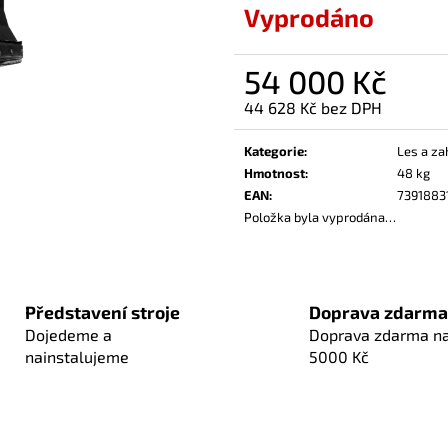
Vyprodáno
54 000 Kč
44 628 Kč bez DPH
Měrná
cena:
Kategorie
:
Les a za
Hmotnost
:
48 kg
EAN
:
7391883
Položka byla vyprodána…
Představení stroje
Doprava zdarma
Dojedeme a
Doprava zdarma n
nainstalujeme
5000 Kč