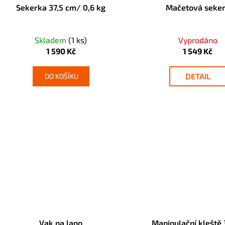
Sekerka 37,5 cm/ 0,6 kg
Mačetová seke
Skladem
(1 ks)
Vyprodáno
1 590 Kč
1 549 Kč
DETAIL
DO KOŠÍKU
Vak na lano
Manipulační kleště