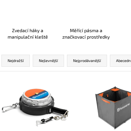
Zvedací háky a
Měřící pásma a
manipulační kleště
značkovací prostředky
Ř
a
Nejdražší
Nejlevnější
Nejprodávanější
Abecedn
z
e
V
n
ý
í
p
p
i
r
s
o
p
d
r
u