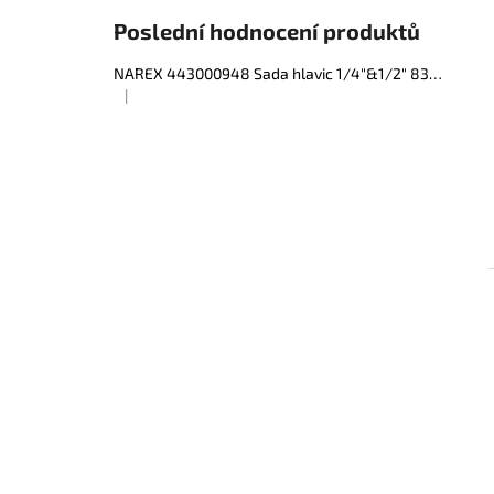
e
Poslední hodnocení produktů
l
NAREX 443000948 Sada hlavic 1/4"&1/2" 83dílná
|
Hodnocení produktu je 5 z 5 hvězdiček.