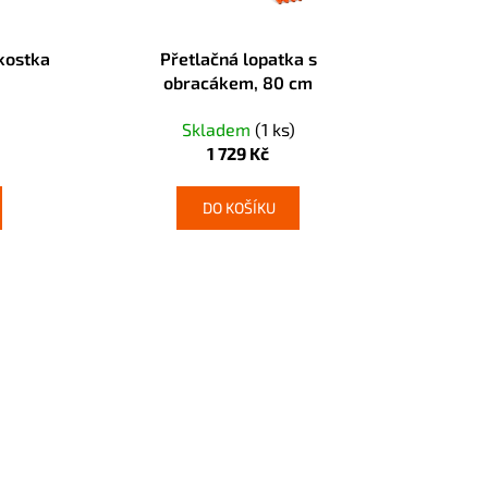
 kostka
Přetlačná lopatka s
obracákem, 80 cm
Skladem
(1 ks)
1 729 Kč
DO KOŠÍKU