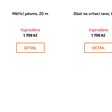
o
k
d
t
Měřící pásmo, 20 m
Obal na vrhací lano,
u
ů
k
t
Vyprodáno
Vyprodáno
ů
1 799 Kč
1 799 Kč
DETAIL
DETAIL