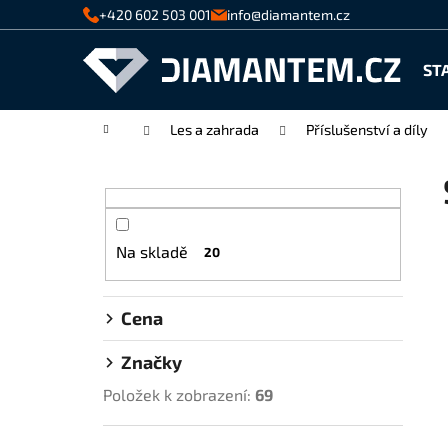
K
Přejít
+420 602 503 001
info@diamantem.cz
na
o
Zpět
Zpět
obsah
š
ST
do
do
í
k
obchodu
obchodu
Domů
Les a zahrada
Příslušenství a díly
P
o
s
t
Na skladě
20
r
a
n
Cena
n
Značky
í
p
Položek k zobrazení:
69
a
n