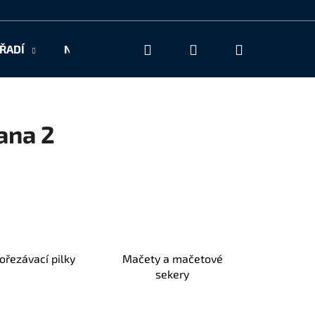
Hledat
Přihlášení
Nákupní
ŘADÍ
NAŠE SLUŽBY
KONTAKT
košík
rana 2
ořezávací pilky
Mačety a mačetové
sekery