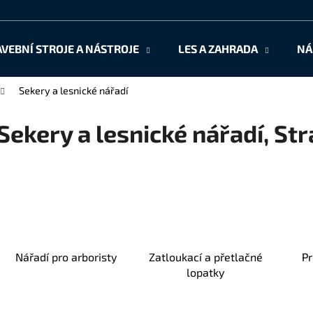
AVEBNÍ STROJE A NÁSTROJE
LES A ZAHRADA
NÁ
Co potřebujete najít?
Sekery a lesnické nářadí
Sekery a lesnické nářadí
, St
HLEDAT
Doporučujeme
Nářadí pro arboristy
Zatloukací a přetlačné
Pr
lopatky