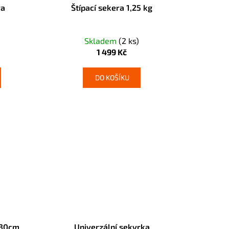
ra
Štípací sekera 1,25 kg
Skladem
(2 ks)
1 499 Kč
DO KOŠÍKU
 30cm
Univerzální sekyrka