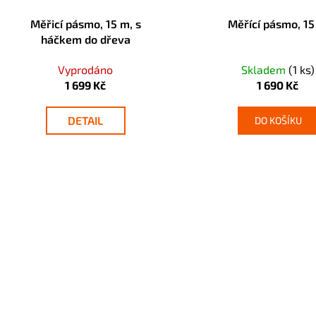
Měřicí pásmo, 15 m, s
Měřící pásmo, 1
háčkem do dřeva
Vyprodáno
Skladem
(1 ks)
1 699 Kč
1 690 Kč
DETAIL
DO KOŠÍKU