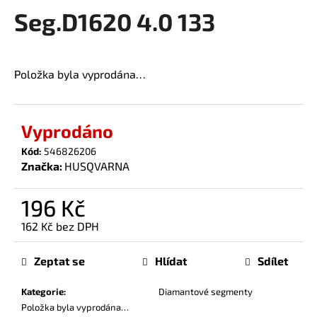
Seg.D1620 4.0 133
a
produktu
je
j
0,0
í
z
t
Položka byla vyprodána…
5
?
hvězdiček.
Vyprodáno
Kód:
546826206
Značka:
HUSQVARNA
HLEDAT
196 Kč
162 Kč bez DPH
D
Měrná
o
cena:
p
Zeptat se
Hlídat
Sdílet
o
r
Kategorie
:
Diamantové segmenty
u
Položka byla vyprodána…