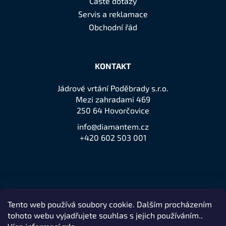
Časté dotazy
Servis a reklamace
Obchodní řád
KONTAKT
Jádrové vrtání Poděbrady s.r.o.
Mezi zahradami 469
250 64 Hovorčovice
info@diamantem.cz
+420 602 503 001
Tento web používá soubory cookie. Dalším procházením
Přijímáme online platby
tohoto webu vyjadřujete souhlas s jejich používáním..