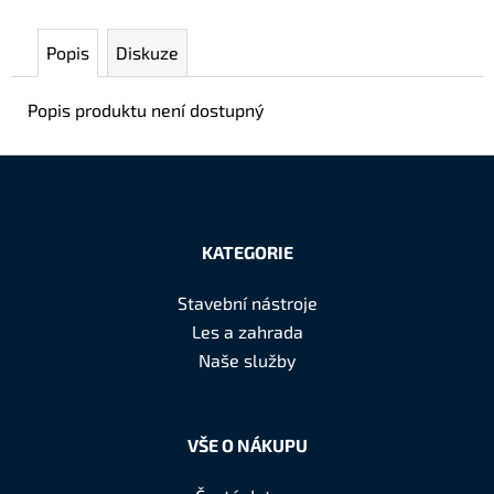
č
u
Popis
Diskuze
j
e
m
Popis produktu není dostupný
e
Z
á
KATEGORIE
p
a
Stavební nástroje
t
Les a zahrada
í
Naše služby
VŠE O NÁKUPU