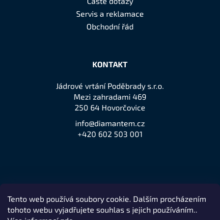
Časté dotazy
Servis a reklamace
Obchodní řád
KONTAKT
Jádrové vrtání Poděbrady s.r.o.
Mezi zahradami 469
250 64 Hovorčovice
info@diamantem.cz
+420 602 503 001
Tento web používá soubory cookie. Dalším procházením
Přijímáme online platby
tohoto webu vyjadřujete souhlas s jejich používáním..