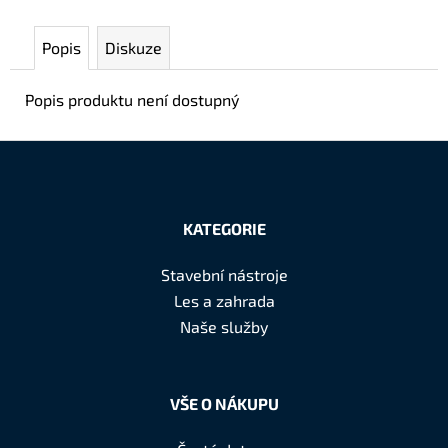
č
u
Popis
Diskuze
j
e
m
Popis produktu není dostupný
e
Z
á
KATEGORIE
p
a
Stavební nástroje
t
Les a zahrada
í
Naše služby
VŠE O NÁKUPU