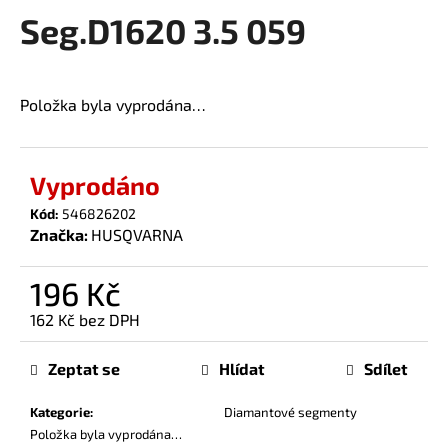
Seg.D1620 3.5 059
a
produktu
je
j
0,0
í
z
t
Položka byla vyprodána…
5
?
hvězdiček.
Vyprodáno
Kód:
546826202
Značka:
HUSQVARNA
HLEDAT
196 Kč
162 Kč bez DPH
D
Měrná
o
cena:
p
Zeptat se
Hlídat
Sdílet
o
r
Kategorie
:
Diamantové segmenty
u
Položka byla vyprodána…