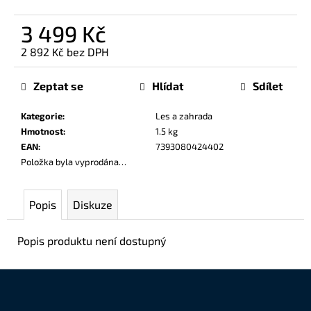
č
u
3 499 Kč
j
e
2 892 Kč bez DPH
Měrná
m
cena:
e
Zeptat se
Hlídat
Sdílet
Kategorie
:
Les a zahrada
Hmotnost
:
1.5 kg
EAN
:
7393080424402
Položka byla vyprodána…
Popis
Diskuze
Popis produktu není dostupný
Z