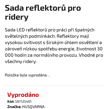
Sada reflektorů pro
a
produktu
je
j
ridery
0,0
í
z
t
5
Sada LED reflektorů pro práci při špatných
?
hvězdiček.
světelných podmínkách. Reflektory mají
vysokou svítivost s širokým úhlem osvětlení a
zároveň nízkou spotřebu energie, životnost 30
000 hodin za normálního provozu. Vhodné pro
HLEDAT
všechny ridery.
Položka byla vyprodána…
D
o
p
Vyprodáno
o
r
Kód:
581125401
u
Značka:
HUSQVARNA