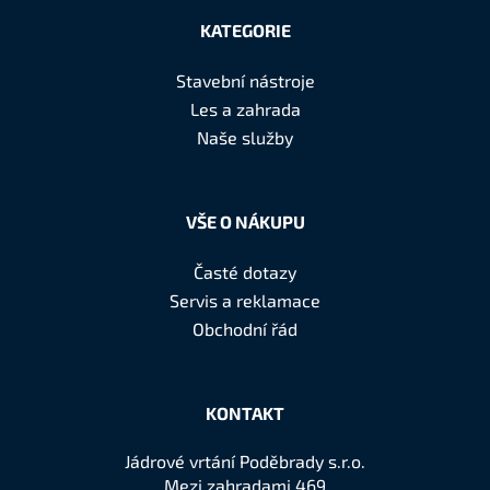
á
KATEGORIE
p
a
Stavební nástroje
t
Les a zahrada
í
Naše služby
VŠE O NÁKUPU
Časté dotazy
Servis a reklamace
Obchodní řád
KONTAKT
Jádrové vrtání Poděbrady s.r.o.
Mezi zahradami 469