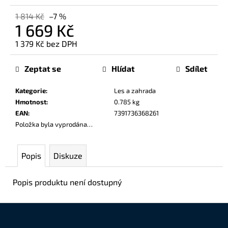
č
u
1 814 Kč
–7 %
1 669 Kč
j
e
1 379 Kč bez DPH
m
Měrná
e
cena:
Zeptat se
Hlídat
Sdílet
Kategorie
:
Les a zahrada
Hmotnost
:
0.785 kg
EAN
:
7391736368261
Položka byla vyprodána…
Popis
Diskuze
Popis produktu není dostupný