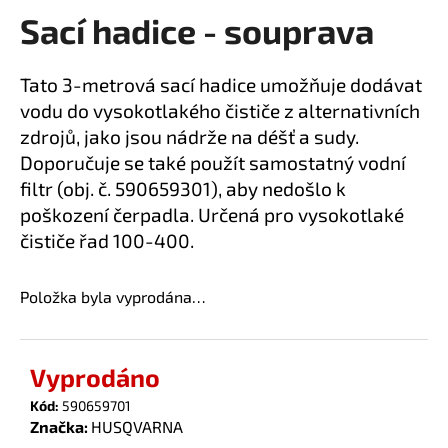
Sací hadice - souprava
a
produktu
je
j
0,0
í
Tato 3-metrová sací hadice umožňuje dodávat
z
t
vodu do vysokotlakého čističe z alternativních
5
?
hvězdiček.
zdrojů, jako jsou nádrže na déšť a sudy.
Doporučuje se také použít samostatný vodní
filtr (obj. č. 590659301), aby nedošlo k
poškození čerpadla. Určená pro vysokotlaké
HLEDAT
čističe řad 100-400.
Položka byla vyprodána…
D
o
p
Vyprodáno
o
Kód:
590659701
r
Značka:
HUSQVARNA
u