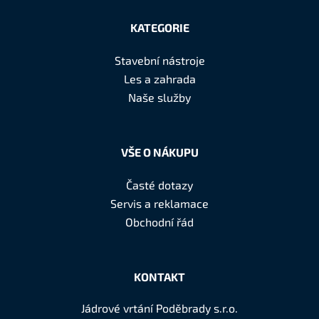
Z
á
KATEGORIE
p
a
Stavební nástroje
t
Les a zahrada
í
Naše služby
VŠE O NÁKUPU
Časté dotazy
Servis a reklamace
Obchodní řád
KONTAKT
Jádrové vrtání Poděbrady s.r.o.