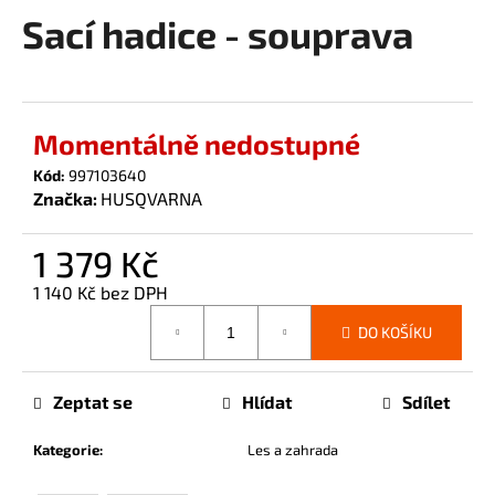
Sací hadice - souprava
a
produktu
je
j
0,0
í
z
t
5
Momentálně nedostupné
?
hvězdiček.
Kód:
997103640
Značka:
HUSQVARNA
1 379 Kč
HLEDAT
1 140 Kč bez DPH
Měrná
DO KOŠÍKU
cena:
D
o
Zeptat se
Hlídat
Sdílet
p
o
Kategorie
:
Les a zahrada
r
u