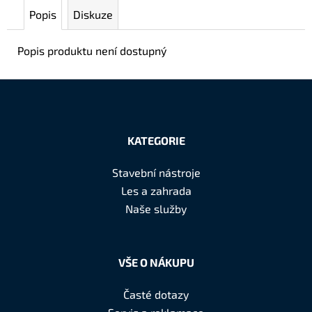
č
Popis
Diskuze
u
j
Popis produktu není dostupný
e
m
e
Z
á
KATEGORIE
p
a
Stavební nástroje
t
Les a zahrada
í
Naše služby
VŠE O NÁKUPU
Časté dotazy