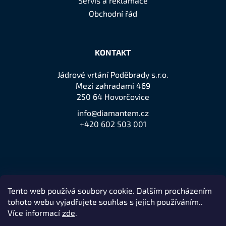
Servis a reklamace
Obchodní řád
KONTAKT
Jádrové vrtání Poděbrady s.r.o.
Mezi zahradami 469
250 64 Hovorčovice
info@diamantem.cz
+420 602 503 001
Tento web používá soubory cookie. Dalším procházením
Přijímáme online platby
tohoto webu vyjadřujete souhlas s jejich používáním..
Více informací
zde
.