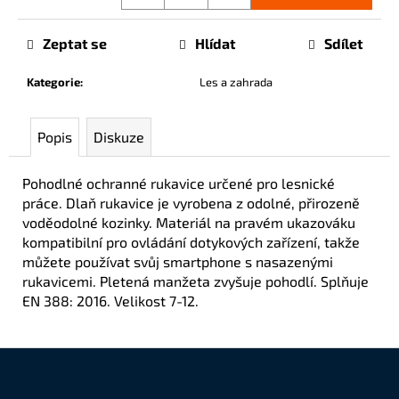
č
u
Zeptat se
Hlídat
Sdílet
j
e
Kategorie
:
Les a zahrada
m
e
Popis
Diskuze
Pohodlné ochranné rukavice určené pro lesnické
práce. Dlaň rukavice je vyrobena z odolné, přirozeně
voděodolné kozinky. Materiál na pravém ukazováku
kompatibilní pro ovládání dotykových zařízení, takže
můžete používat svůj smartphone s nasazenými
rukavicemi. Pletená manžeta zvyšuje pohodlí. Splňuje
EN 388: 2016. Velikost 7-12.
Z