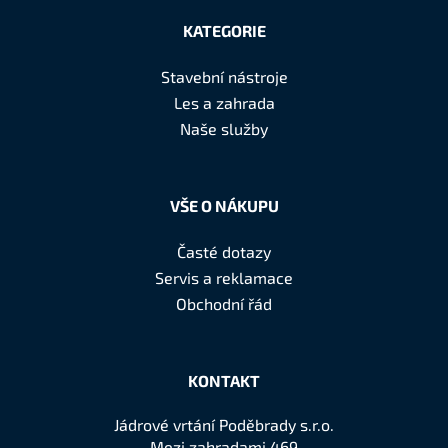
á
KATEGORIE
p
a
Stavební nástroje
t
Les a zahrada
í
Naše služby
VŠE O NÁKUPU
Časté dotazy
Servis a reklamace
Obchodní řád
KONTAKT
Jádrové vrtání Poděbrady s.r.o.
Mezi zahradami 469