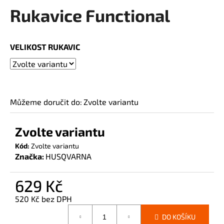
Rukavice Functional
a
produktu
je
j
0,0
í
z
VELIKOST RUKAVIC
t
5
?
hvězdiček.
Můžeme doručit do:
Zvolte variantu
HLEDAT
Zvolte variantu
Kód:
Zvolte variantu
Značka:
HUSQVARNA
D
o
629 Kč
p
o
520 Kč bez DPH
r
Měrná
u
DO KOŠÍKU
cena: