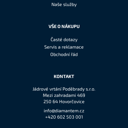
í
č
Naše služby
u
j
e
VŠE O NÁKUPU
m
e
Časté dotazy
Servis a reklamace
Obchodní řád
KONTAKT
Jádrové vrtání Poděbrady s.r.o.
Mezi zahradami 469
250 64 Hovorčovice
info@diamantem.cz
+420 602 503 001