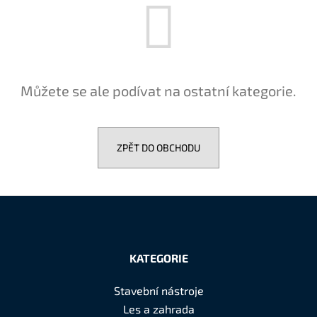
a
j
í
t
?
Můžete se ale podívat na ostatní kategorie.
ZPĚT DO OBCHODU
HLEDAT
Z
D
o
á
KATEGORIE
p
p
o
a
Stavební nástroje
r
t
u
Les a zahrada