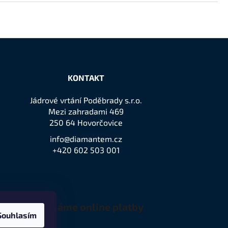
KONTAKT
Jádrové vrtání Poděbrady s.r.o.
Mezi zahradami 469
250 64 Hovorčovice
info@diamantem.cz
+420 602 503 001
Přijímáme online platby
Souhlasím