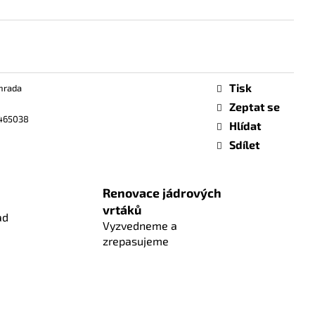
Tisk
hrada
Zeptat se
465038
Hlídat
Sdílet
Renovace jádrových
vrtáků
ad
Vyzvedneme a
zrepasujeme