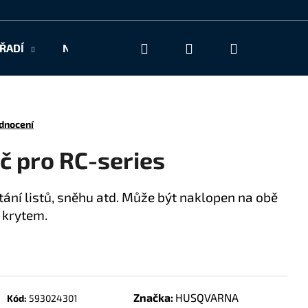
Hledat
Přihlášení
Nákupní
ŘADÍ
NAŠE SLUŽBY
KONTAKT
košík
dnocení
č pro RC-series
ání listů, sněhu atd. Může být naklopen na obě
n krytem.
Značka:
HUSQVARNA
Kód:
593024301