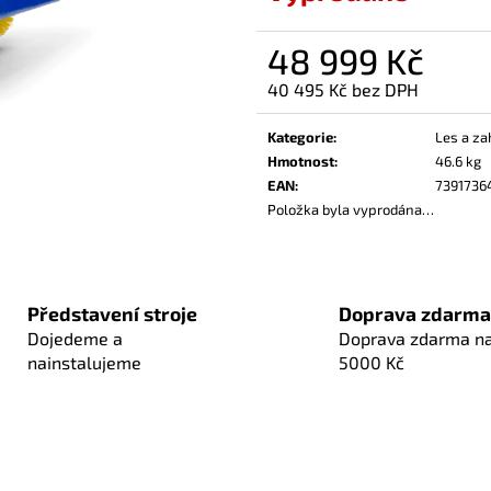
48 999 Kč
40 495 Kč bez DPH
Měrná
cena:
Kategorie
:
Les a za
Hmotnost
:
46.6 kg
EAN
:
7391736
Položka byla vyprodána…
Představení stroje
Doprava zdarma
Dojedeme a
Doprava zdarma n
nainstalujeme
5000 Kč