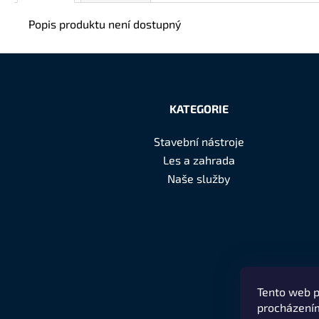
Popis produktu není dostupný
Z
á
KATEGORIE
p
Stavební nástroje
a
Les a zahrada
t
Naše služby
í
Tento web p
procházením