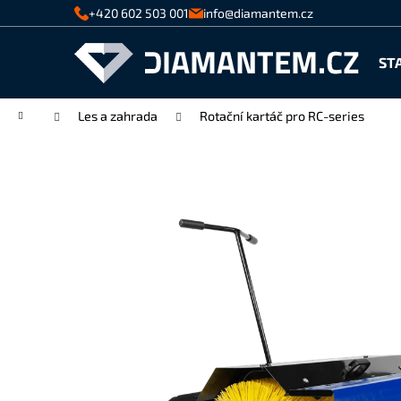
K
Přejít
+420 602 503 001
info@diamantem.cz
na
o
Zpět
Zpět
obsah
š
ST
do
do
í
k
obchodu
obchodu
Domů
Les a zahrada
Rotační kartáč pro RC-series