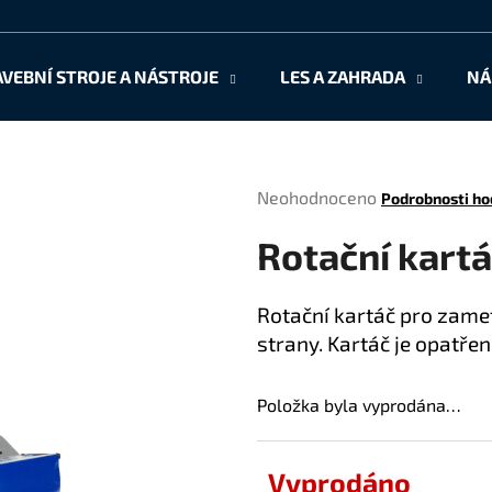
AVEBNÍ STROJE A NÁSTROJE
LES A ZAHRADA
NÁ
Co potřebujete najít?
Průměrné
Neohodnoceno
Podrobnosti ho
HLEDAT
hodnocení
Rotační kartá
produktu
je
0,0
Doporučujeme
Rotační kartáč pro zamet
z
strany. Kartáč je opatře
5
hvězdiček.
Položka byla vyprodána…
Vyprodáno