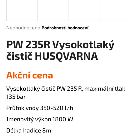
a
j
í
Průměrné
Neohodnoceno
Podrobnosti hodnocení
t
hodnocení
?
PW 235R Vysokotlaký
produktu
je
čistič HUSQVARNA
0,0
z
5
Akční cena
HLEDAT
hvězdiček.
Vysokotlaký čistič PW 235 R, maximální tlak
135 bar
D
Průtok vody 350-520 l/h
o
p
Jmenovitý výkon 1800 W
o
r
Délka hadice 8m
u