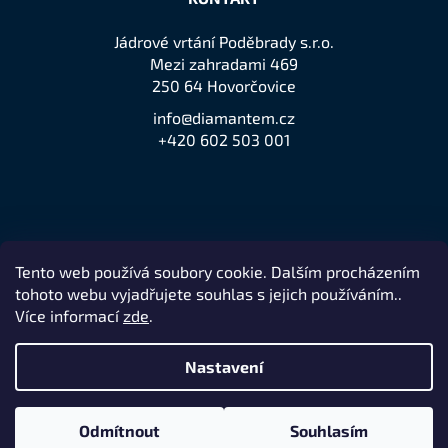
Jádrové vrtání Poděbrady s.r.o.
Mezi zahradami 469
250 64 Hovorčovice
info@diamantem.cz
+420 602 503 001
Tento web používá soubory cookie. Dalším procházením
Přijímáme online platby
tohoto webu vyjadřujete souhlas s jejich používáním..
Více informací
zde
.
Nastavení
Remedio Digital
Vytvořil Shoptet
Nakódovalo
|
Odmítnout
Souhlasím
Copyright 2026
jeden z největších prodejců značky Husqvarna
.