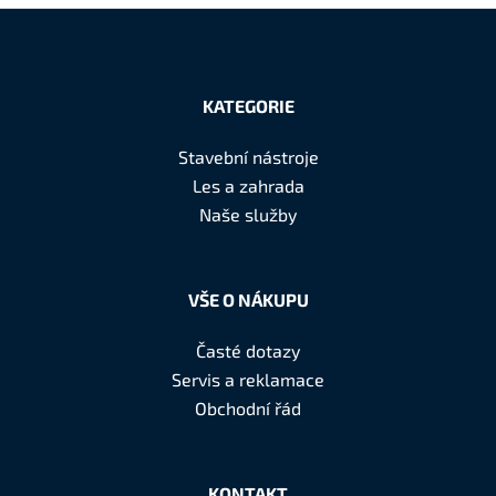
Z
á
KATEGORIE
p
a
Stavební nástroje
t
Les a zahrada
í
Naše služby
VŠE O NÁKUPU
Časté dotazy
Servis a reklamace
Obchodní řád
KONTAKT