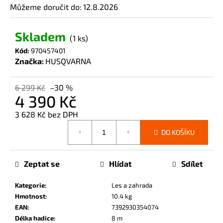
č
Můžeme doručit do:
12.8.2026
u
j
Skladem
e
(1 ks)
m
Kód:
970457401
e
Značka:
HUSQVARNA
6 299 Kč
–30 %
4 390 Kč
3 628 Kč bez DPH
Měrná
DO KOŠÍKU
cena:
Zeptat se
Hlídat
Sdílet
Kategorie
:
Les a zahrada
Hmotnost
:
10.4 kg
EAN
:
7392930354074
Délka hadice
:
8 m