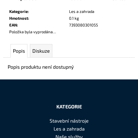
č
u
Kategorie
:
Les a zahrada
j
Hmotnost
:
0.1 kg
e
EAN
:
7393080301055
m
Položka byla vyprodána…
e
Popis
Diskuze
Popis produktu není dostupný
Z
á
KATEGORIE
p
a
Stavební nástroje
t
Les a zahrada
í
Naše služby