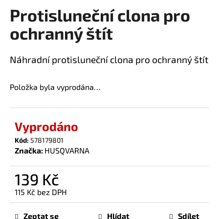
Protisluneční clona pro
a
produktu
je
j
ochranný štít
0,0
í
z
t
5
Náhradní protisluneční clona pro ochranný štít
?
hvězdiček.
Položka byla vyprodána…
HLEDAT
Vyprodáno
Kód:
578179801
Značka:
HUSQVARNA
D
o
139 Kč
p
o
115 Kč bez DPH
r
Měrná
u
cena:
Zeptat se
Hlídat
Sdílet