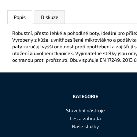
Popis
Diskuze
Robustní, přesto lehké a pohodlné boty, ideální pro příle
Vyrobeny z kůže, uvnitř zesílené mikrovlákno a podšívka 
paty zaručují vyšší odolnost proti opotřebení a zajišťuj
utažení a uvolnění tkaniček. Vyjímatelné stélky jsou omy
ochranou proti proříznutí. Obuv splňuje EN 17249: 2013 úr
Z
á
KATEGORIE
p
Stavební nástroje
a
Les a zahrada
t
Naše služby
í