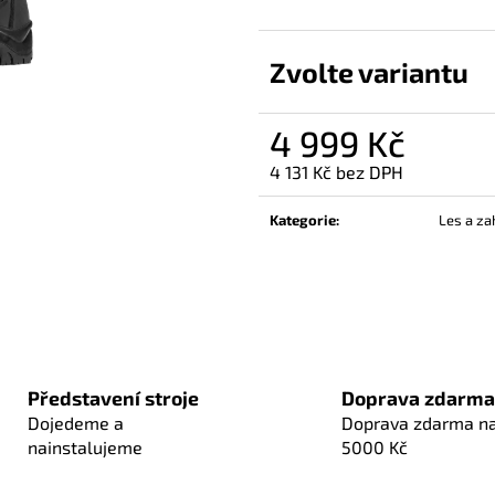
Zvolte variantu
4 999 Kč
4 131 Kč bez DPH
Měrná
cena:
Kategorie
:
Les a za
Představení stroje
Doprava zdarma
Dojedeme a
Doprava zdarma n
nainstalujeme
5000 Kč