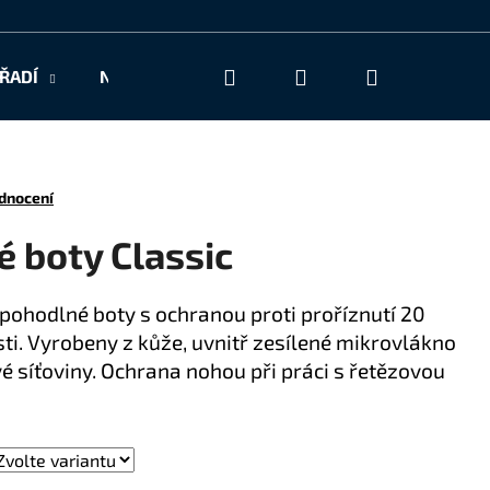
Hledat
Přihlášení
Nákupní
ŘADÍ
NAŠE SLUŽBY
KONTAKT
košík
dnocení
 boty Classic
 pohodlné boty s ochranou proti proříznutí 20
ti. Vyrobeny z kůže, uvnitř zesílené mikrovlákno
é síťoviny. Ochrana nohou při práci s řetězovou