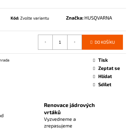
Značka:
HUSQVARNA
Kód:
Zvolte variantu
DO KOŠÍKU
Tisk
hrada
Zeptat se
Hlídat
Sdílet
Renovace jádrových
vrtáků
ad
Vyzvedneme a
zrepasujeme