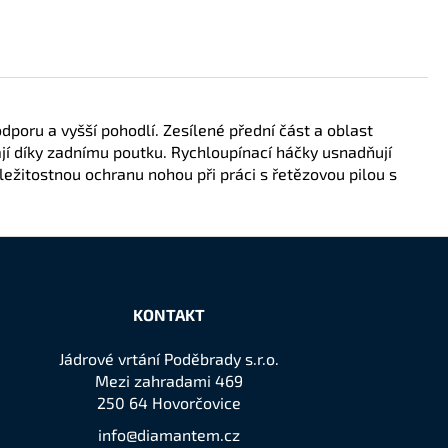
dporu a vyšší pohodlí. Zesílené přední část a oblast
vají díky zadnímu poutku. Rychloupínací háčky usnadňují
ležitostnou ochranu nohou při práci s řetězovou pilou s
KONTAKT
Jádrové vrtání Poděbrady s.r.o.
Mezi zahradami 469
250 64 Hovorčovice
info@diamantem.cz