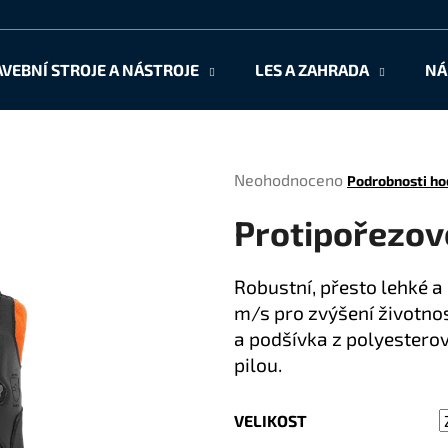
AVEBNÍ STROJE A NÁSTROJE
LES A ZAHRADA
NÁ
Co potřebujete najít?
Průměrné
Neohodnoceno
Podrobnosti ho
HLEDAT
hodnocení
Protipořezové
produktu
je
0,0
Doporučujeme
Robustní, přesto lehké a
z
m/s pro zvýšení životnos
5
hvězdiček.
a podšívka z polyesterov
pilou.
VELIKOST