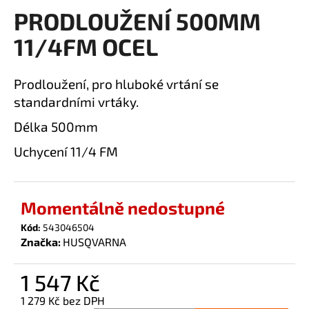
PRODLOUŽENÍ 500MM
a
produktu
je
j
11/4FM OCEL
0,0
í
z
t
5
Prodloužení, pro hluboké vrtání se
?
hvězdiček.
standardními vrtáky.
Délka 500mm
Uchycení 11/4 FM
HLEDAT
Momentálně nedostupné
D
Kód:
543046504
o
Značka:
HUSQVARNA
p
o
1 547 Kč
r
u
1 279 Kč bez DPH