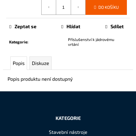
č
Měrná
DO KOŠÍKU
u
cena:
j
e
Zeptat se
Hlídat
Sdílet
m
e
Příslušenství k jádrovému
Kategorie
:
vrtání
Popis
Diskuze
Popis produktu není dostupný
Z
á
KATEGORIE
p
a
Stavební nástroje