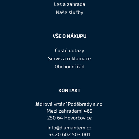
t
Les a zahrada
í
Naše služby
VŠE O NÁKUPU
Časté dotazy
Servis a reklamace
Obchodní řád
KONTAKT
Jádrové vrtání Poděbrady s.r.o.
Mezi zahradami 469
250 64 Hovorčovice
info@diamantem.cz
+420 602 503 001