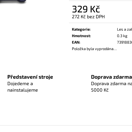
329 Kč
272 Kč bez DPH
Měrná
cena:
Kategorie
:
Les a za
Hmotnost
:
0.3 kg
EAN
:
7391883
Položka byla vyprodána…
Představení stroje
Doprava zdarma
Dojedeme a
Doprava zdarma n
nainstalujeme
5000 Kč