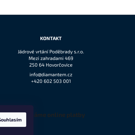
KONTAKT
Jádrové vrtání Poděbrady s.r.o.
Mezi zahradami 469
250 64 Hovorčovice
info@diamantem.cz
+420 602 503 001
Přijímáme online platby
Souhlasím