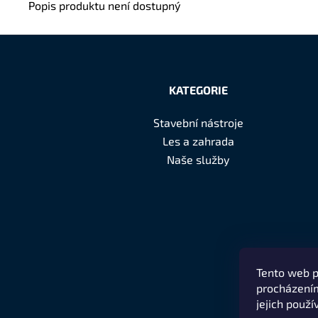
Popis produktu není dostupný
Z
á
KATEGORIE
p
Stavební nástroje
a
Les a zahrada
t
Naše služby
í
Tento web p
procházením
jejich použí