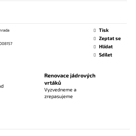
Tisk
hrada
Zeptat se
008157
Hlídat
Sdílet
Renovace jádrových
vrtáků
ad
Vyzvedneme a
zrepasujeme