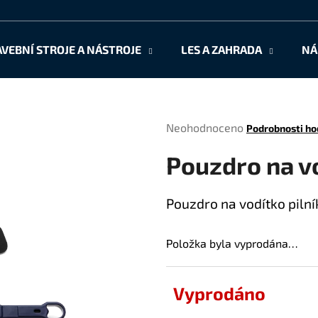
AVEBNÍ STROJE A NÁSTROJE
LES A ZAHRADA
NÁ
Co potřebujete najít?
Průměrné
Neohodnoceno
Podrobnosti ho
HLEDAT
hodnocení
Pouzdro na vo
produktu
je
0,0
Doporučujeme
Pouzdro na vodítko pilní
z
5
hvězdiček.
Položka byla vyprodána…
Vyprodáno