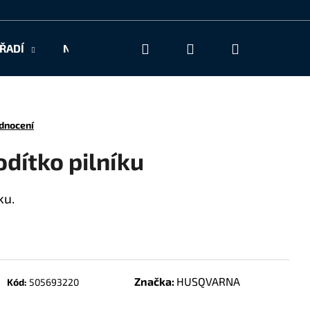
Hledat
Přihlášení
Nákupní
ŘADÍ
NAŠE SLUŽBY
KONTAKT
košík
dnocení
dítko pilníku
ku.
Značka:
HUSQVARNA
Kód:
505693220