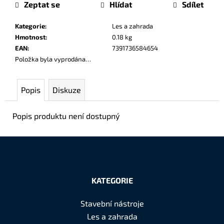
cena:
č
Zeptat se
Hlídat
Sdílet
u
j
Kategorie
:
Les a zahrada
e
Hmotnost
:
0.18 kg
m
EAN
:
7391736584654
e
Položka byla vyprodána…
Popis
Diskuze
Popis produktu není dostupný
Z
á
KATEGORIE
p
a
Stavební nástroje
t
Les a zahrada