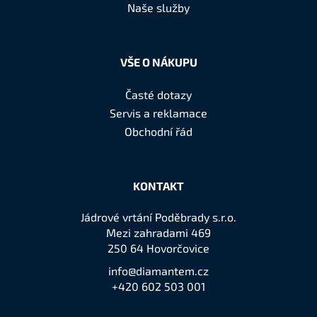
í
Naše služby
VŠE O NÁKUPU
Časté dotazy
Servis a reklamace
Obchodní řád
KONTAKT
Jádrové vrtání Poděbrady s.r.o.
Mezi zahradami 469
250 64 Hovorčovice
info@diamantem.cz
+420 602 503 001