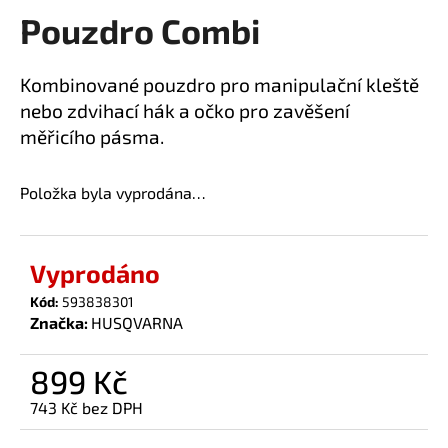
Pouzdro Combi
a
produktu
je
j
0,0
í
Kombinované pouzdro pro manipulační kleště
z
t
nebo zdvihací hák a očko pro zavěšení
5
?
hvězdiček.
měřicího pásma.
Položka byla vyprodána…
HLEDAT
Vyprodáno
Kód:
593838301
Značka:
HUSQVARNA
D
o
p
899 Kč
o
743 Kč bez DPH
r
Měrná
u