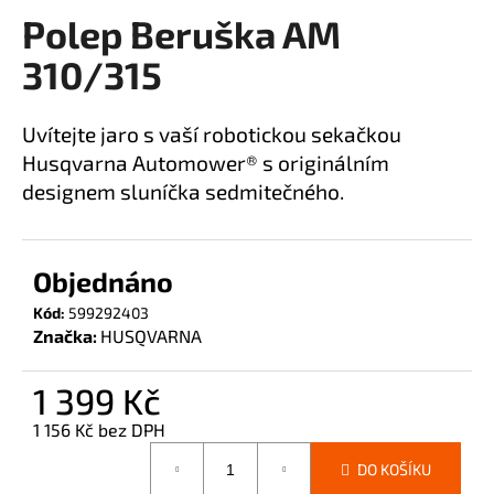
Polep Beruška AM
a
produktu
je
j
310/315
0,0
í
z
t
5
Uvítejte jaro s vaší robotickou sekačkou
?
hvězdiček.
Husqvarna Automower® s originálním
designem sluníčka sedmitečného.
HLEDAT
Objednáno
Kód:
599292403
Značka:
HUSQVARNA
D
o
1 399 Kč
p
1 156 Kč bez DPH
o
Měrná
r
DO KOŠÍKU
cena:
u