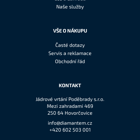
í
Naše služby
VŠE O NÁKUPU
Časté dotazy
Servis a reklamace
Obchodní řád
KONTAKT
Jádrové vrtání Poděbrady s.r.o.
Mezi zahradami 469
250 64 Hovorčovice
info@diamantem.cz
+420 602 503 001