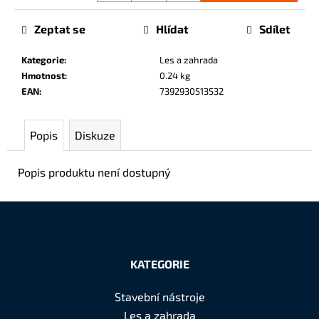
č
u
Zeptat se
Hlídat
Sdílet
j
e
Kategorie
:
Les a zahrada
m
Hmotnost
:
0.24 kg
e
EAN
:
7392930513532
Popis
Diskuze
Popis produktu není dostupný
Z
á
KATEGORIE
p
a
Stavební nástroje
t
Les a zahrada