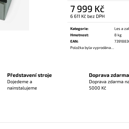
7 999 Kč
6 611 Kč bez DPH
Měrná
cena:
Kategorie
:
Les a za
Hmotnost
:
8 kg
EAN
:
739188
Položka byla vyprodána…
Představení stroje
Doprava zdarma
Dojedeme a
Doprava zdarma n
nainstalujeme
5000 Kč