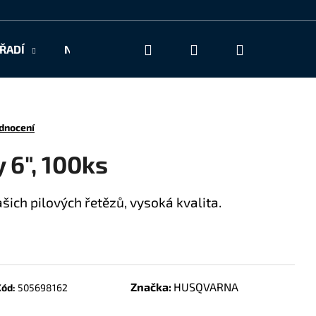
Hledat
Přihlášení
Nákupní
ŘADÍ
NAŠE SLUŽBY
KONTAKT
košík
dnocení
y 6", 100ks
šich pilových řetězů, vysoká kvalita.
Značka:
HUSQVARNA
ód:
505698162