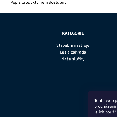
Popis produktu není dostupný
Z
á
KATEGORIE
p
Stavební nástroje
a
Les a zahrada
t
Naše služby
í
Tento web p
procházením
jejich použí