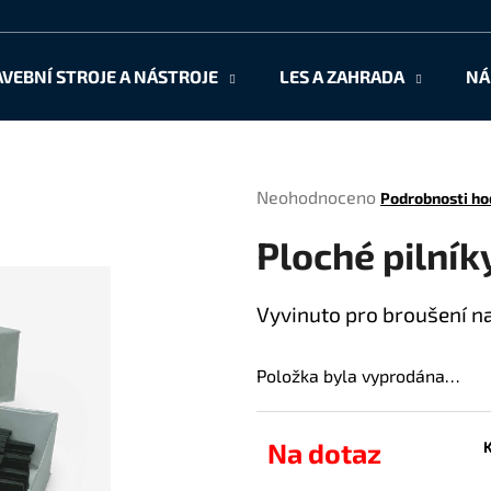
AVEBNÍ STROJE A NÁSTROJE
LES A ZAHRADA
NÁ
Co potřebujete najít?
Průměrné
Neohodnoceno
Podrobnosti ho
HLEDAT
hodnocení
Ploché pilník
produktu
je
0,0
Doporučujeme
Vyvinuto pro broušení na
z
5
hvězdiček.
Položka byla vyprodána…
Na dotaz
K