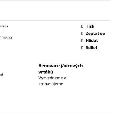
Tisk
hrada
Zeptat se
3004500
Hlídat
Sdílet
Renovace jádrových
vrtáků
ad
Vyzvedneme a
zrepasujeme