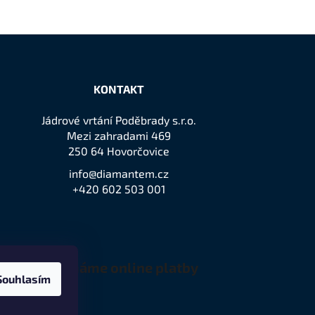
KONTAKT
Jádrové vrtání Poděbrady s.r.o.
Mezi zahradami 469
250 64 Hovorčovice
info@diamantem.cz
+420 602 503 001
Přijímáme online platby
Souhlasím