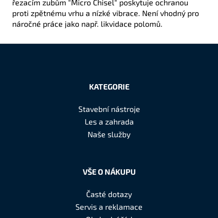
řezacím zubům "Micro Chisel" poskytuje ochranou
proti zpětnému vrhu a nízké vibrace. Není vhodný pro
náročné práce jako např. likvidace polomů.
Z
á
KATEGORIE
p
a
Stavební nástroje
t
Les a zahrada
í
Naše služby
VŠE O NÁKUPU
Časté dotazy
Servis a reklamace