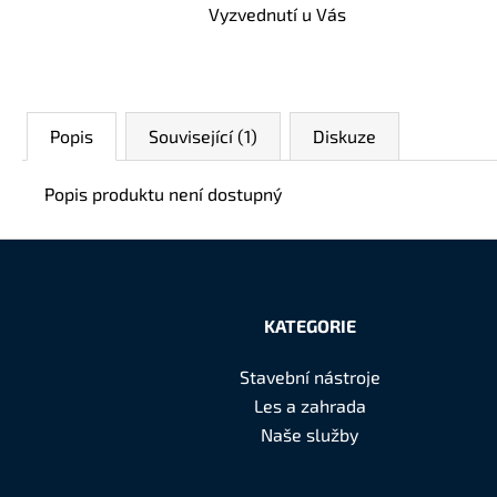
Vyzvednutí u Vás
Popis
Související (1)
Diskuze
Popis produktu není dostupný
Z
á
KATEGORIE
p
Stavební nástroje
a
Les a zahrada
t
Naše služby
í