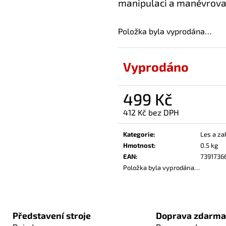
manipulaci a manévrova
Položka byla vyprodána…
Vyprodáno
499 Kč
412 Kč bez DPH
Měrná
cena:
Kategorie
:
Les a za
Hmotnost
:
0.5 kg
EAN
:
7391736
Položka byla vyprodána…
Představení stroje
Doprava zdarma