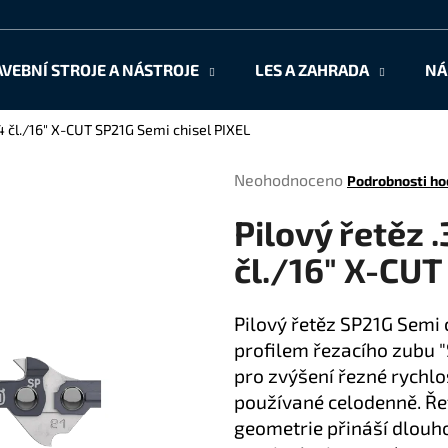
AVEBNÍ STROJE A NÁSTROJE
LES A ZAHRADA
NÁ
Co potřebujete najít?
64 čl./16" X-CUT SP21G Semi chisel PIXEL
Průměrné
Neohodnoceno
Podrobnosti ho
HLEDAT
hodnocení
Pilový řetěz .
produktu
je
čl./16" X-CUT
0,0
Doporučujeme
z
5
Pilový řetěz SP21G Semi c
hvězdiček.
profilem řezacího zubu "S
pro zvýšení řezné rychlo
používané celodenně. Řet
geometrie přináší dlouhot