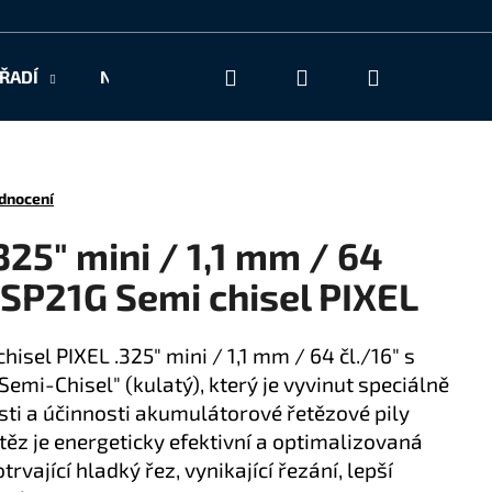
Hledat
Přihlášení
Nákupní
ŘADÍ
NAŠE SLUŽBY
KONTAKT
košík
dnocení
325" mini / 1,1 mm / 64
 SP21G Semi chisel PIXEL
hisel PIXEL .325" mini / 1,1 mm / 64 čl./16" s
emi-Chisel" (kulatý), který je vyvinut speciálně
sti a účinnosti akumulátorové řetězové pily
ěz je energeticky efektivní a optimalizovaná
rvající hladký řez, vynikající řezání, lepší