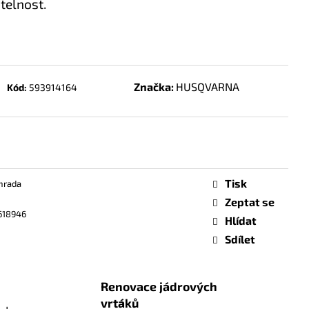
telnost.
Značka:
HUSQVARNA
Kód:
593914164
Tisk
hrada
Zeptat se
618946
Hlídat
Sdílet
Renovace jádrových
vrtáků