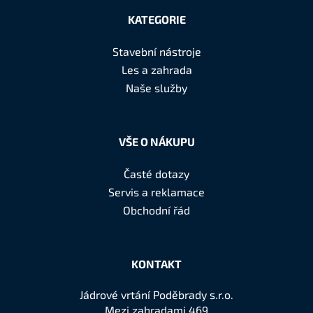
á
KATEGORIE
p
a
Stavební nástroje
t
Les a zahrada
í
Naše služby
VŠE O NÁKUPU
Časté dotazy
Servis a reklamace
Obchodní řád
KONTAKT
Jádrové vrtání Poděbrady s.r.o.
Mezi zahradami 469