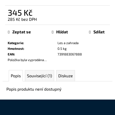
č
u
345 Kč
j
e
285 Kč bez DPH
Měrná
m
cena:
e
Zeptat se
Hlídat
Sdílet
Kategorie
:
Les a zahrada
Hmotnost
:
0.5 kg
EAN
:
7391883067888
Položka byla vyprodána…
Popis
Související (1)
Diskuze
Popis produktu není dostupný
Z