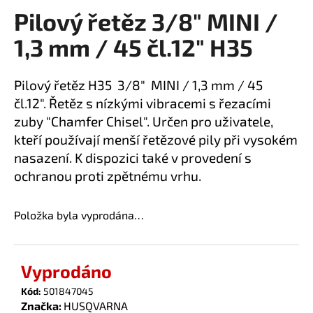
Pilový řetěz 3/8" MINI /
a
produktu
je
j
1,3 mm / 45 čl.12" H35
0,0
í
z
t
5
Pilový řetěz H35 3/8" MINI / 1,3 mm / 45
?
hvězdiček.
čl.12". Řetěz s nízkými vibracemi s řezacími
zuby "Chamfer Chisel". Určen pro uživatele,
kteří používají menší řetězové pily při vysokém
nasazení. K dispozici také v provedení s
HLEDAT
ochranou proti zpětnému vrhu.
Položka byla vyprodána…
D
o
p
Vyprodáno
o
r
Kód:
501847045
u
Značka:
HUSQVARNA