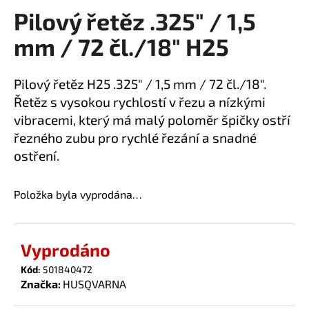
Pilový řetěz .325" / 1,5
a
produktu
je
j
mm / 72 čl./18" H25
0,0
í
z
t
5
Pilový řetěz H25 .325" / 1,5 mm / 72 čl./18".
?
hvězdiček.
Řetěz s vysokou rychlostí v řezu a nízkými
vibracemi, který má malý poloměr špičky ostří
řezného zubu pro rychlé řezání a snadné
ostření.
HLEDAT
Položka byla vyprodána…
D
o
Vyprodáno
p
o
Kód:
501840472
Značka:
HUSQVARNA
r
u