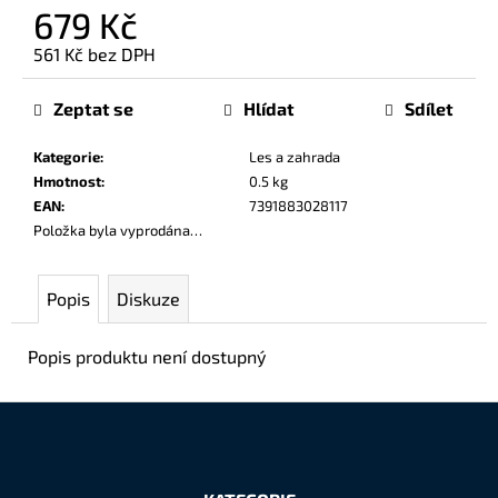
č
679 Kč
u
561 Kč bez DPH
j
Měrná
e
cena:
m
Zeptat se
Hlídat
Sdílet
e
Kategorie
:
Les a zahrada
Hmotnost
:
0.5 kg
EAN
:
7391883028117
Položka byla vyprodána…
Popis
Diskuze
Popis produktu není dostupný
Z
á