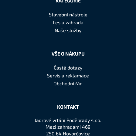
KATEGORIE
p
a
Stavební nástroje
t
Les a zahrada
í
Naše služby
VŠE O NÁKUPU
Časté dotazy
Servis a reklamace
Obchodní řád
KONTAKT
Jádrové vrtání Poděbrady s.r.o.
Mezi zahradami 469
250 64 Hovorčovice