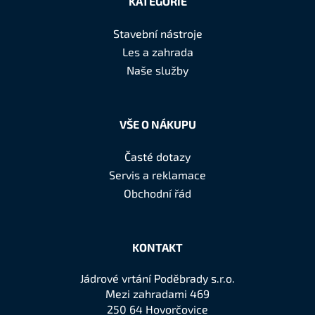
KATEGORIE
p
a
Stavební nástroje
t
Les a zahrada
í
Naše služby
VŠE O NÁKUPU
Časté dotazy
Servis a reklamace
Obchodní řád
KONTAKT
Jádrové vrtání Poděbrady s.r.o.
Mezi zahradami 469
250 64 Hovorčovice