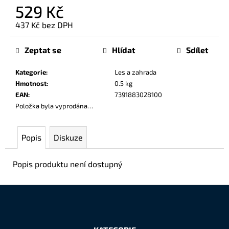
č
529 Kč
u
437 Kč bez DPH
j
Měrná
e
cena:
m
Zeptat se
Hlídat
Sdílet
e
Kategorie
:
Les a zahrada
Hmotnost
:
0.5 kg
EAN
:
7391883028100
Položka byla vyprodána…
Popis
Diskuze
Popis produktu není dostupný
Z
á