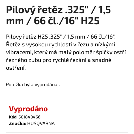
Pilový řetěz .325" / 1,5
a
produktu
je
j
mm / 66 čl./16" H25
0,0
í
z
t
5
Pilový řetěz H25 .325" / 1,5 mm / 66 čl./16".
?
hvězdiček.
Řetěz s vysokou rychlostí v řezu a nízkými
vibracemi, který má malý poloměr špičky ostří
řezného zubu pro rychlé řezání a snadné
ostření.
HLEDAT
Položka byla vyprodána…
D
o
Vyprodáno
p
o
Kód:
501840466
Značka:
HUSQVARNA
r
u