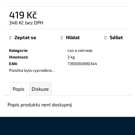
č
u
419 Kč
j
e
346 Kč bez DPH
Měrná
m
cena:
e
Zeptat se
Hlídat
Sdílet
Kategorie
:
Les a zahrada
Hmotnost
:
2 kg
EAN
:
7393080890344
Položka byla vyprodána…
Popis
Diskuze
Popis produktu není dostupný
Z