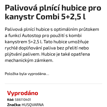
Palivová plnící hubice pro
a
produktu
je
j
kanystr Combi 5+2,5 l
0,0
í
z
t
5
Palivová plnící hubice s optimálním průtokem
?
hvězdiček.
a funkcí Autostop pro použití s kombi
kanystrem 5+2,5 l. Tato hubice umožňuje
rychlé doplňování paliva bez přelití nebo
plýtvání palivem. Hubice je také opatřena
HLEDAT
mechanickým zámkem.
Položka byla vyprodána…
D
o
p
Vyprodáno
o
r
Kód:
586110401
u
Značka:
HUSQVARNA