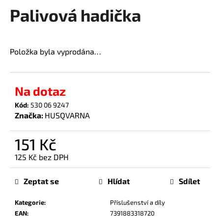
Palivová hadička
a
produktu
je
j
0,0
í
z
t
Položka byla vyprodána…
5
?
hvězdiček.
Na dotaz
Kód:
530 06 9247
Značka:
HUSQVARNA
HLEDAT
151 Kč
125 Kč bez DPH
D
Měrná
o
cena:
p
Zeptat se
Hlídat
Sdílet
o
r
Kategorie
:
Příslušenství a díly
u
EAN
:
7391883318720