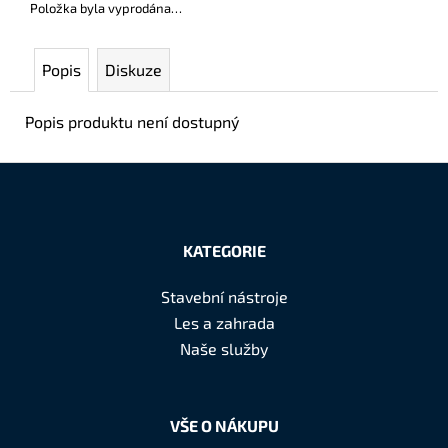
č
Položka byla vyprodána…
u
j
Popis
Diskuze
e
m
e
Popis produktu není dostupný
Z
á
KATEGORIE
p
a
Stavební nástroje
t
Les a zahrada
í
Naše služby
VŠE O NÁKUPU