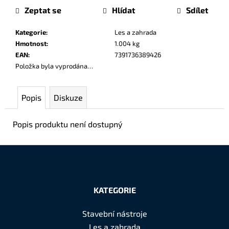
č
cena:
Zeptat se
Hlídat
Sdílet
u
j
Kategorie
:
Les a zahrada
e
Hmotnost
:
1.004 kg
m
EAN
:
7391736389426
e
Položka byla vyprodána…
Popis
Diskuze
Popis produktu není dostupný
Z
á
KATEGORIE
p
a
Stavební nástroje
t
Les a zahrada