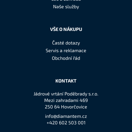
í
Naše služby
VŠE O NÁKUPU
Časté dotazy
Servis a reklamace
Obchodní řád
KONTAKT
Jádrové vrtání Poděbrady s.r.o.
Mezi zahradami 469
250 64 Hovorčovice
info@diamantem.cz
+420 602 503 001