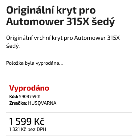
Originální kryt pro
a
produktu
je
j
Automower 315X šedý
0,0
í
z
t
5
Originální vrchní kryt pro Automower 315X
?
hvězdiček.
šedý.
Položka byla vyprodána…
HLEDAT
Vyprodáno
Kód:
590876901
D
Značka:
HUSQVARNA
o
p
1 599 Kč
o
r
1 321 Kč bez DPH
u
Měrná