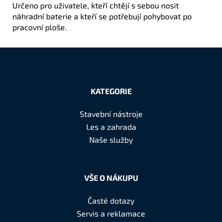
Určeno pro uživatele, kteří chtějí s sebou nosit
náhradní baterie a kteří se potřebují pohybovat po
pracovní ploše.
Z
á
KATEGORIE
p
a
Stavební nástroje
t
Les a zahrada
í
Naše služby
VŠE O NÁKUPU
Časté dotazy
Servis a reklamace