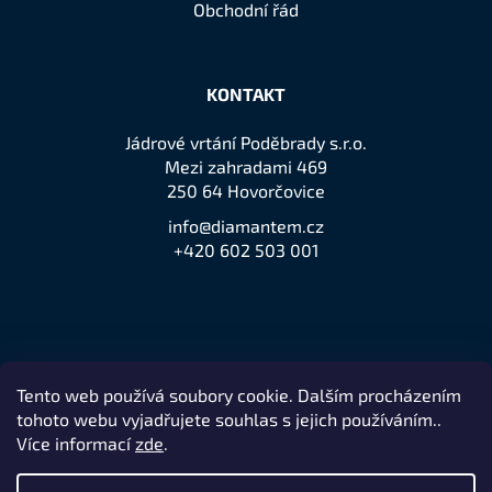
Obchodní řád
KONTAKT
Jádrové vrtání Poděbrady s.r.o.
Mezi zahradami 469
250 64 Hovorčovice
info@diamantem.cz
+420 602 503 001
Tento web používá soubory cookie. Dalším procházením
Přijímáme online platby
tohoto webu vyjadřujete souhlas s jejich používáním..
Více informací
zde
.