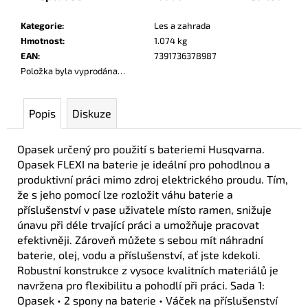
č
u
Kategorie
:
Les a zahrada
j
Hmotnost
:
1.074 kg
e
EAN
:
7391736378987
m
Položka byla vyprodána…
e
Popis
Diskuze
Opasek určený pro použití s bateriemi Husqvarna.
Opasek FLEXI na baterie je ideální pro pohodlnou a
produktivní práci mimo zdroj elektrického proudu. Tím,
že s jeho pomocí lze rozložit váhu baterie a
příslušenství v pase uživatele místo ramen, snižuje
únavu při déle trvající práci a umožňuje pracovat
efektivněji. Zároveň můžete s sebou mít náhradní
baterie, olej, vodu a příslušenství, ať jste kdekoli.
Robustní konstrukce z vysoce kvalitních materiálů je
navržena pro flexibilitu a pohodlí při práci. Sada 1:
Opasek • 2 spony na baterie • Váček na příslušenství