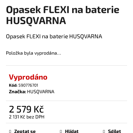
Opasek FLEXI na baterie
a
produktu
je
j
HUSQVARNA
0,0
í
z
t
5
Opasek FLEXI na baterie HUSQVARNA
?
hvězdiček.
Položka byla vyprodána…
HLEDAT
Vyprodáno
Kód:
590776701
Značka:
HUSQVARNA
D
o
2 579 Kč
p
o
2 131 Kč bez DPH
r
Měrná
u
cena:
Zeptat se
Hlídat
Sdílet