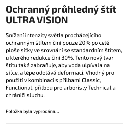
Ochranný průhledný štít
a
produktu
je
j
ULTRA VISION
0,0
í
z
t
5
Snížení intenzity světla procházejícího
?
hvězdiček.
ochranným štítem činí pouze 20% po celé
ploše síťky ve srovnání se standardním štítem,
u kterého redukce činí 30%. Tento nový tvar
štítu také zabraňuje, aby voda ulpívala na
HLEDAT
síťce, a lépe odolává deformaci. Vhodný pro
použití v kombinaci s přilbami Classic,
Functional, přilbou pro arboristy Technical a
D
chrániči sluchu.
o
p
Položka byla vyprodána…
o
r
u