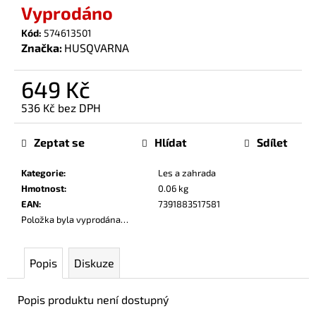
č
Vyprodáno
u
Kód:
574613501
j
Značka:
HUSQVARNA
e
m
649 Kč
e
536 Kč bez DPH
Měrná
cena:
Zeptat se
Hlídat
Sdílet
Kategorie
:
Les a zahrada
Hmotnost
:
0.06 kg
EAN
:
7391883517581
Položka byla vyprodána…
Popis
Diskuze
Popis produktu není dostupný