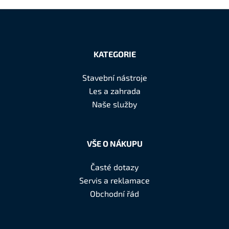
Z
á
KATEGORIE
p
a
Stavební nástroje
t
Les a zahrada
í
Naše služby
VŠE O NÁKUPU
Časté dotazy
Servis a reklamace
Obchodní řád