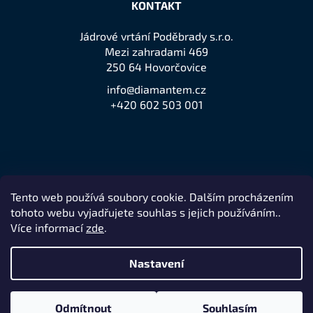
KONTAKT
Jádrové vrtání Poděbrady s.r.o.
Mezi zahradami 469
250 64 Hovorčovice
info@diamantem.cz
+420 602 503 001
Tento web používá soubory cookie. Dalším procházením
Přijímáme online platby
tohoto webu vyjadřujete souhlas s jejich používáním..
Více informací
zde
.
Nastavení
Remedio Digital
Vytvořil Shoptet
Nakódovalo
|
Odmítnout
Souhlasím
Copyright 2026
jeden z největších prodejců značky Husqvarna
.