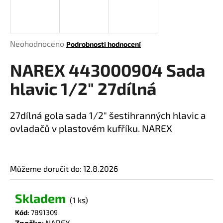
a
j
í
Průměrné
Neohodnoceno
Podrobnosti hodnocení
t
hodnocení
?
NAREX 443000904 Sada
produktu
je
hlavic 1/2" 27dílná
0,0
z
5
27dílná gola sada 1/2" šestihranných hlavic a
HLEDAT
hvězdiček.
ovladačů v plastovém kufříku. NAREX
D
Můžeme doručit do:
12.8.2026
o
p
o
Skladem
(1 ks)
r
Kód:
7891309
u
Značka:
NAREX