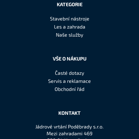
á
KATEGORIE
p
a
Stavební nástroje
t
Les a zahrada
í
Naše služby
VŠE O NÁKUPU
Časté dotazy
Servis a reklamace
Obchodní řád
KONTAKT
Jádrové vrtání Poděbrady s.r.o.
Mezi zahradami 469