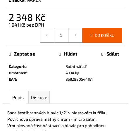
č
u
2 348 Kč
j
e
1 941 Kč bez DPH
m
Měrná
e
DO KOŠÍKU
cena:
Zeptat se
Hlídat
Sdílet
Kategorie
:
Ruční nářadí
Hmotnost
:
4.134 kg
EAN
:
8592880544191
Popis
Diskuze
Sada šestihranných hlavic 1/2" v plastovém kufříku.
Povrchová úprava matný chrom - micro satin.
Vroubkovaná část nástavců a hlavic pro pohodlnou