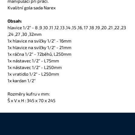
manipulaci při práci.
Kvalitní gola sada Narex
Obsah:
hlavice 1/2" - 8 ,9 ,10 ,11 ,12 ,13 ,14 ,15 ,16, 17 ,18 ,19 ,20 ,21 ,22 ,23
,24 ,27 ,30 ,32mm
1x hlavice na svíčky 1/2" - 16mm
1x hlavice na svíčky 1/2" - 21mm
1x ráčna 1/2" - 72běhů, L250mm
1x nástavec 1/2" - L75mm
1x nástavec 1/2" - L250mm
1x vratidlo 1/2" - L250mm
1x kardan 1/2"
Rozměry kufru v mm:
Š x V x H : 345 x 70 x 245
Z