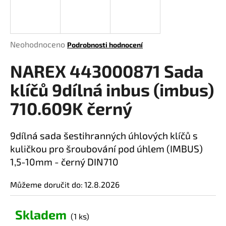
a
j
í
Průměrné
Neohodnoceno
Podrobnosti hodnocení
t
hodnocení
?
NAREX 443000871 Sada
produktu
je
klíčů 9dílná inbus (imbus)
0,0
z
710.609K černý
5
HLEDAT
hvězdiček.
9dílná sada šestihranných úhlových klíčů s
kuličkou pro šroubování pod úhlem (IMBUS)
1,5-10mm - černý DIN710
D
o
Můžeme doručit do:
12.8.2026
p
o
r
Skladem
(1 ks)
u