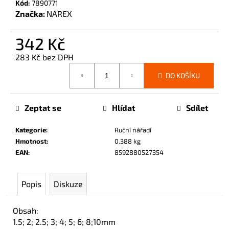
Kód:
7890771
č
Značka:
NAREX
u
j
e
342 Kč
m
283 Kč bez DPH
e
Měrná
DO KOŠÍKU
cena:
Zeptat se
Hlídat
Sdílet
Kategorie
:
Ruční nářadí
Hmotnost
:
0.388 kg
EAN
:
8592880527354
Popis
Diskuze
Obsah:
1.5; 2; 2.5; 3; 4; 5; 6; 8;10mm