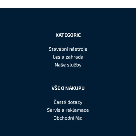
Z
á
KATEGORIE
p
a
Stavební nástroje
t
Les a zahrada
í
Naše služby
VŠE O NÁKUPU
Časté dotazy
Servis a reklamace
Obchodní řád