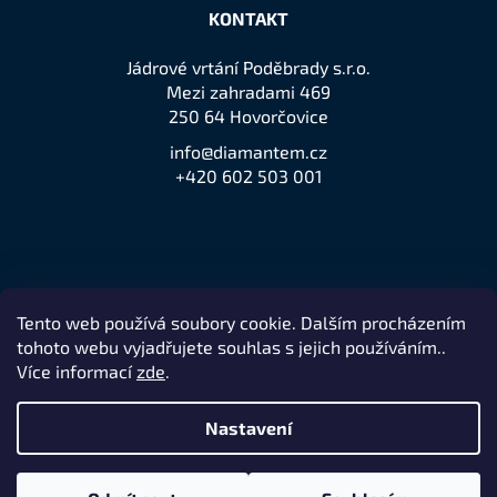
KONTAKT
Jádrové vrtání Poděbrady s.r.o.
Mezi zahradami 469
250 64 Hovorčovice
info@diamantem.cz
+420 602 503 001
Tento web používá soubory cookie. Dalším procházením
Přijímáme online platby
tohoto webu vyjadřujete souhlas s jejich používáním..
Více informací
zde
.
Nastavení
Remedio Digital
Vytvořil Shoptet
Nakódovalo
|