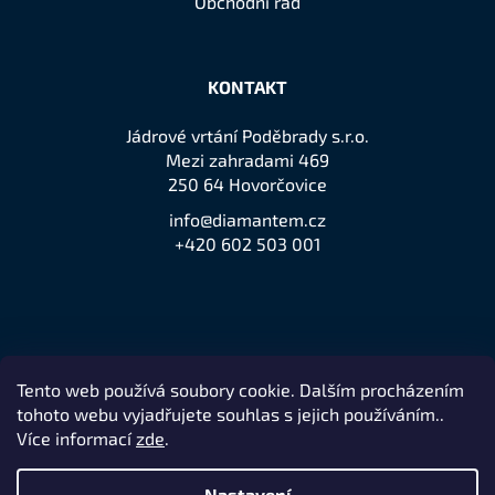
Obchodní řád
KONTAKT
Jádrové vrtání Poděbrady s.r.o.
Mezi zahradami 469
250 64 Hovorčovice
info@diamantem.cz
+420 602 503 001
Tento web používá soubory cookie. Dalším procházením
Přijímáme online platby
tohoto webu vyjadřujete souhlas s jejich používáním..
Více informací
zde
.
Nastavení