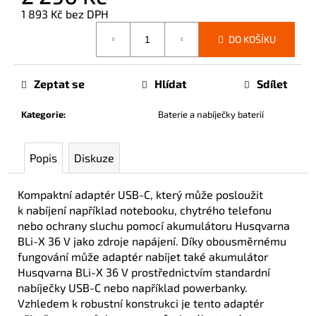
č
1 893 Kč bez DPH
u
Měrná
j
DO KOŠÍKU
cena:
e
m
e
Zeptat se
Hlídat
Sdílet
Kategorie
:
Baterie a nabíječky baterií
Popis
Diskuze
Kompaktní adaptér USB-C, který může posloužit
k nabíjení například notebooku, chytrého telefonu
nebo ochrany sluchu pomocí akumulátoru Husqvarna
BLi-X 36 V jako zdroje napájení. Díky obousměrnému
fungování může adaptér nabíjet také akumulátor
Husqvarna BLi-X 36 V prostřednictvím standardní
nabíječky USB-C nebo například powerbanky.
Vzhledem k robustní konstrukci je tento adaptér