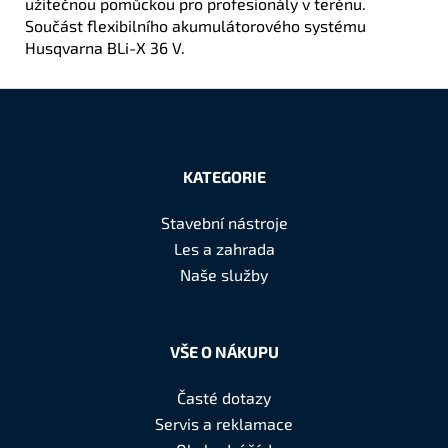
užitečnou pomůckou pro profesionály v terénu.
Součást flexibilního akumulátorového systému
Husqvarna BLi-X 36 V.
Z
á
KATEGORIE
p
a
Stavební nástroje
t
Les a zahrada
í
Naše služby
VŠE O NÁKUPU
Časté dotazy
Servis a reklamace