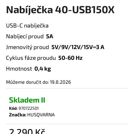
Nabíječka 40-USB150X
a
produktu
je
j
0,0
í
USB-C nabíječka
z
t
5
Nabíjecí proud
5A
?
hvězdiček.
Jmenovitý proud
5V/9V/12V/15V⎓3 A
Cyklus fáze proudu
50-60 Hz
Hmotnost
0,4 kg
HLEDAT
Můžeme doručit do:
19.8.2026
D
Skladem II
o
Kód:
970722501
p
Značka:
HUSQVARNA
o
r
2 290 Kč
u