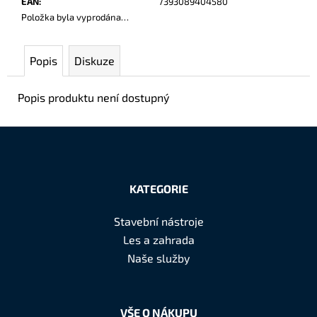
EAN
:
7393089404580
č
Položka byla vyprodána…
u
j
e
Popis
Diskuze
m
e
Popis produktu není dostupný
Z
á
KATEGORIE
p
a
Stavební nástroje
t
Les a zahrada
í
Naše služby
VŠE O NÁKUPU