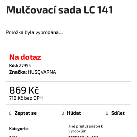
Mulčovací sada LC 141
a
produktu
je
j
0,0
í
z
t
Položka byla vyprodána…
5
?
hvězdiček.
Na dotaz
Kód:
27955
Značka:
HUSQVARNA
HLEDAT
869 Kč
718 Kč bez DPH
D
Měrná
o
cena:
p
Zeptat se
Hlídat
Sdílet
o
r
Jiné příslušenství k
Kategorie
:
výrobkům
u