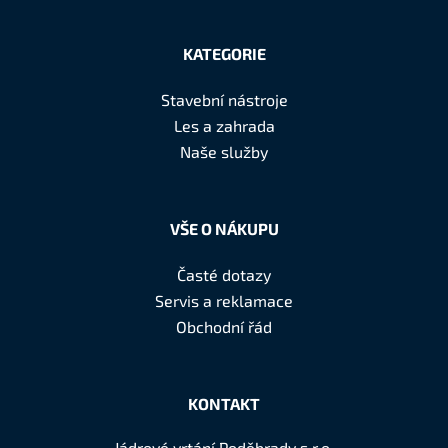
Z
á
KATEGORIE
p
a
Stavební nástroje
t
Les a zahrada
í
Naše služby
VŠE O NÁKUPU
Časté dotazy
Servis a reklamace
Obchodní řád
KONTAKT
Jádrové vrtání Poděbrady s.r.o.