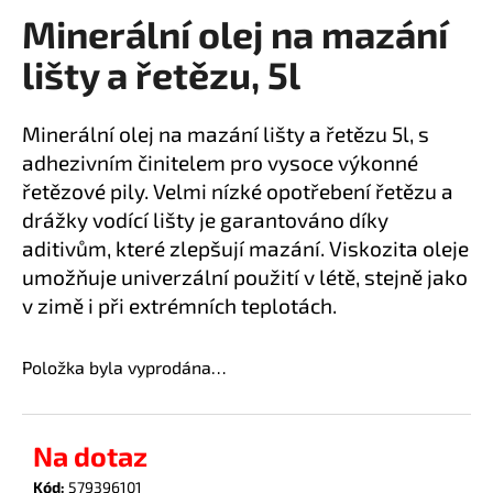
Minerální olej na mazání
a
produktu
je
j
lišty a řetězu, 5l
0,0
í
z
t
5
Minerální olej na mazání lišty a řetězu 5l, s
?
hvězdiček.
adhezivním činitelem pro vysoce výkonné
řetězové pily. Velmi nízké opotřebení řetězu a
drážky vodící lišty je garantováno díky
aditivům, které zlepšují mazání. Viskozita oleje
HLEDAT
umožňuje univerzální použití v létě, stejně jako
v zimě i při extrémních teplotách.
D
Položka byla vyprodána…
o
p
o
Na dotaz
r
u
Kód:
579396101