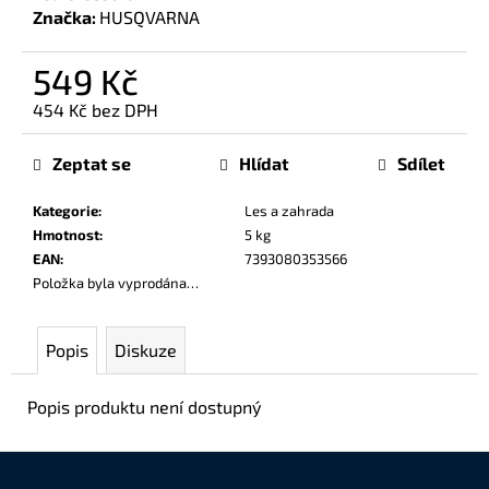
č
Značka:
HUSQVARNA
u
j
549 Kč
e
m
454 Kč bez DPH
e
Měrná
cena:
Zeptat se
Hlídat
Sdílet
Kategorie
:
Les a zahrada
Hmotnost
:
5 kg
EAN
:
7393080353566
Položka byla vyprodána…
Popis
Diskuze
Popis produktu není dostupný