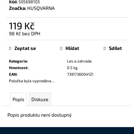
Kód:
505698103
č
Značka:
HUSQVARNA
u
j
e
119 Kč
m
98 Kč bez DPH
e
Měrná
cena:
Zeptat se
Hlídat
Sdílet
Kategorie
:
Les a zahrada
Hmotnost
:
0.5 kg
EAN
:
7391736004121
Položka byla vyprodána…
Popis
Diskuze
Popis produktu není dostupný