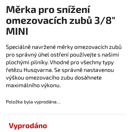
Měrka pro snížení
a
produktu
je
j
omezovacích zubů 3/8"
0,0
í
z
MINI
t
5
?
hvězdiček.
Speciálně navržené měrky omezovacích zubů
pro správný úhel ostření používejte s našimi
plochými pilníky. Vhodné pro všechny typy
řetězu Husqvarna. Se správně nastavenou
HLEDAT
výškou omezovacího zubu dosáhnete
maximálního výkonu.
D
Položka byla vyprodána…
o
p
o
r
Vyprodáno
u