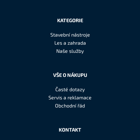
Z
á
KATEGORIE
p
a
Stavební nástroje
t
Les a zahrada
í
Naše služby
VŠE O NÁKUPU
Časté dotazy
Servis a reklamace
Obchodní řád
KONTAKT