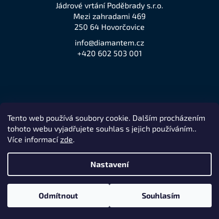
Jádrové vrtání Poděbrady s.r.o.
Mezi zahradami 469
250 64 Hovorčovice
info@diamantem.cz
+420 602 503 001
Tento web používá soubory cookie. Dalším procházením
Přijímáme online platby
tohoto webu vyjadřujete souhlas s jejich používáním..
Více informací
zde
.
Nastavení
Vytvořil Shoptet
Odmítnout
Souhlasím
Copyright 2026
jeden z největších prodejců značky Husqvarna
.
Všechna práva vyhrazena.