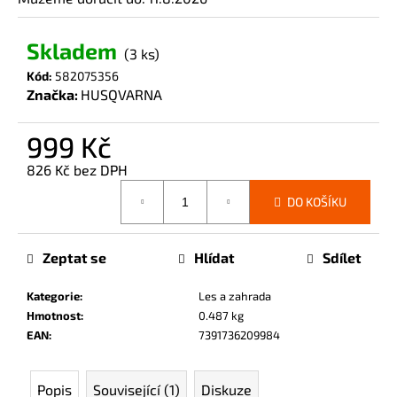
č
u
Skladem
j
(3 ks)
e
Kód:
582075356
m
Značka:
HUSQVARNA
e
999 Kč
826 Kč bez DPH
Měrná
DO KOŠÍKU
cena:
Zeptat se
Hlídat
Sdílet
Kategorie
:
Les a zahrada
Hmotnost
:
0.487 kg
EAN
:
7391736209984
Popis
Související (1)
Diskuze