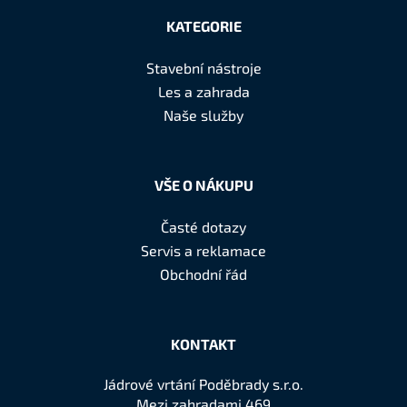
á
KATEGORIE
p
a
Stavební nástroje
t
Les a zahrada
í
Naše služby
VŠE O NÁKUPU
Časté dotazy
Servis a reklamace
Obchodní řád
KONTAKT
Jádrové vrtání Poděbrady s.r.o.
Mezi zahradami 469