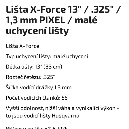
Lišta X-Force 13" / .325" /
a
produktu
je
j
1,3 mm PIXEL / malé
0,0
í
z
uchycení lišty
t
5
?
hvězdiček.
Lišta X-Force
Typ uchycení lišty: malé uchycení
Délka lišty: 13" (33 cm)
HLEDAT
Rozteč řetězu: .325"
Šířka vodící drážky 1,3 mm
D
Počet vodících článků: 56
o
p
Vyšší odolnost, nižší váha a vynikající výkon -
o
to jsou vodicí lišty Husqvarna
r
u
Můžeme doručit do:
11.8.2026