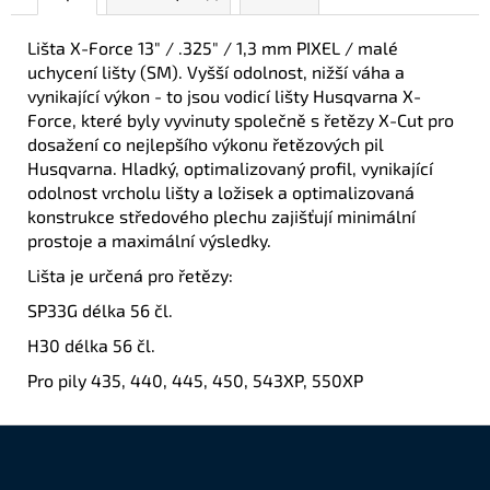
Lišta X-Force 13" / .325" / 1,3 mm PIXEL / malé
uchycení lišty (SM). Vyšší odolnost, nižší váha a
vynikající výkon - to jsou vodicí lišty Husqvarna X-
Force, které byly vyvinuty společně s řetězy X-Cut pro
dosažení co nejlepšího výkonu řetězových pil
Husqvarna. Hladký, optimalizovaný profil, vynikající
odolnost vrcholu lišty a ložisek a optimalizovaná
konstrukce středového plechu zajišťují minimální
prostoje a maximální výsledky.
Lišta je určená pro řetězy:
SP33G délka 56 čl.
H30 délka 56 čl.
Pro pily 435, 440, 445, 450, 543XP, 550XP
Z