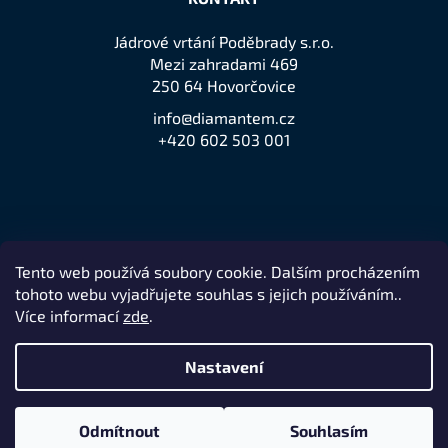
Jádrové vrtání Poděbrady s.r.o.
Mezi zahradami 469
250 64 Hovorčovice
info@diamantem.cz
+420 602 503 001
Tento web používá soubory cookie. Dalším procházením
Přijímáme online platby
tohoto webu vyjadřujete souhlas s jejich používáním..
Více informací
zde
.
Nastavení
Remedio Digital
Vytvořil Shoptet
Nakódovalo
|
Odmítnout
Souhlasím
Copyright 2026
jeden z největších prodejců značky Husqvarna
.