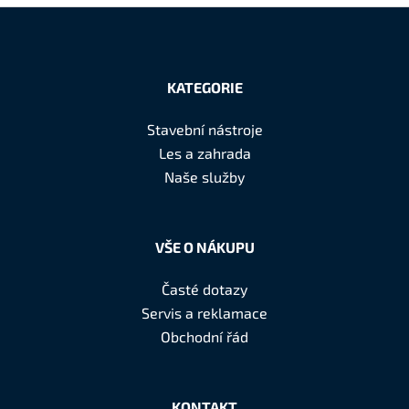
Z
á
KATEGORIE
p
a
Stavební nástroje
t
Les a zahrada
í
Naše služby
VŠE O NÁKUPU
Časté dotazy
Servis a reklamace
Obchodní řád
KONTAKT