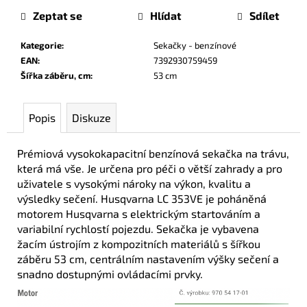
Zeptat se
Hlídat
Sdílet
Kategorie
:
Sekačky - benzínové
EAN
:
7392930759459
Šířka záběru, cm
:
53 cm
Popis
Diskuze
Prémiová vysokokapacitní benzínová sekačka na trávu,
která má vše. Je určena pro péči o větší zahrady a pro
uživatele s vysokými nároky na výkon, kvalitu a
výsledky sečení. Husqvarna LC 353VE je poháněná
motorem Husqvarna s elektrickým startováním a
variabilní rychlostí pojezdu. Sekačka je vybavena
žacím ústrojím z kompozitních materiálů s šířkou
záběru 53 cm, centrálním nastavením výšky sečení a
snadno dostupnými ovládacími prvky.