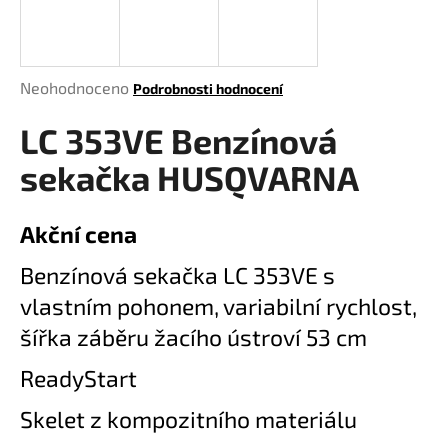
a
j
í
Průměrné
Neohodnoceno
Podrobnosti hodnocení
t
hodnocení
?
LC 353VE Benzínová
produktu
je
sekačka HUSQVARNA
0,0
z
5
Akční cena
HLEDAT
hvězdiček.
Benzínová sekačka LC 353VE s
vlastním pohonem, variabilní rychlost,
D
šířka záběru žacího ústroví 53 cm
o
p
ReadyStart
o
r
Skelet z kompozitního materiálu
u