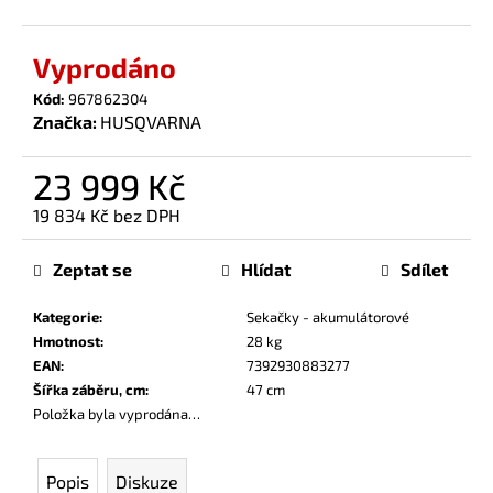
č
u
j
Vyprodáno
e
Kód:
967862304
m
Značka:
HUSQVARNA
e
23 999 Kč
19 834 Kč bez DPH
Měrná
cena:
Zeptat se
Hlídat
Sdílet
Kategorie
:
Sekačky - akumulátorové
Hmotnost
:
28 kg
EAN
:
7392930883277
Šířka záběru, cm
:
47 cm
Položka byla vyprodána…
Popis
Diskuze