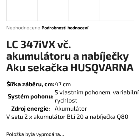
a
j
í
Průměrné
Neohodnoceno
Podrobnosti hodnocení
t
hodnocení
?
LC 347iVX vč.
produktu
je
akumulátoru a nabíječky
0,0
z
Aku sekačka HUSQVARNA
5
HLEDAT
hvězdiček.
Šířka záběru, cm
:
47 cm
S vlastním pohonem, variabilní
Systém pohonu
:
rychlost
D
Zdroj energie
:
Akumulátor
o
p
V setu 2 x akumulátor BLi 20 a nabíječka Q80
o
r
Položka byla vyprodána…
u