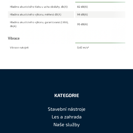
Z
á
KATEGORIE
p
a
Stavební nástroje
t
Les a zahrada
í
Naše služby