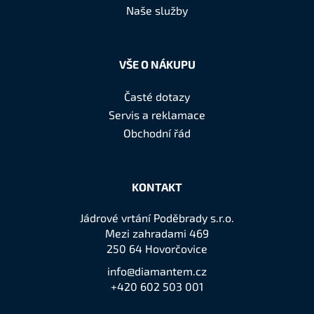
í
Naše služby
VŠE O NÁKUPU
Časté dotazy
Servis a reklamace
Obchodní řád
KONTAKT
Jádrové vrtání Poděbrady s.r.o.
Mezi zahradami 469
250 64 Hovorčovice
info@diamantem.cz
+420 602 503 001