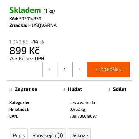
č
Skladem
u
(1 ks)
j
Kód:
593914359
e
Značka:
HUSQVARNA
m
e
1 049 Kč
–14 %
899 Kč
743 Kč bez DPH
Měrná
DO KOŠÍKU
cena:
Zeptat se
Hlídat
Sdílet
Kategorie
:
Les a zahrada
Hmotnost
:
0.462 kg
EAN
:
7391736619097
Popis
Související (1)
Diskuze