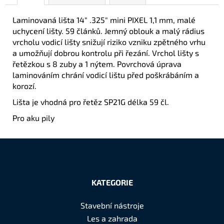
Laminovaná lišta 14" .325" mini PIXEL 1,1 mm, malé
uchycení lišty. 59 článků. Jemný oblouk a malý rádius
vrcholu vodicí lišty snižují riziko vzniku zpětného vrhu
a umožňují dobrou kontrolu při řezání. Vrchol lišty s
řetězkou s 8 zuby a 1 nýtem. Povrchová úprava
laminováním chrání vodicí lištu před poškrábáním a
korozí.
Lišta je vhodná pro řetěz SP21G délka 59 čl.
Pro aku pily
Z
á
KATEGORIE
p
a
Stavební nástroje
t
Les a zahrada