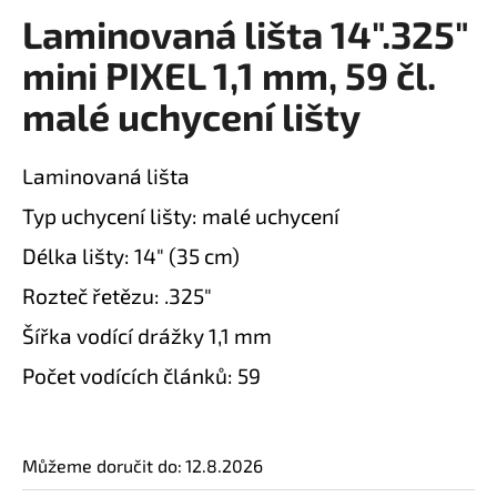
Laminovaná lišta 14".325"
a
produktu
je
j
mini PIXEL 1,1 mm, 59 čl.
0,0
í
z
malé uchycení lišty
t
5
?
hvězdiček.
Laminovaná lišta
Typ uchycení lišty: malé uchycení
Délka lišty: 14" (35 cm)
HLEDAT
Rozteč řetězu: .325"
Šířka vodící drážky 1,1 mm
D
Počet vodících článků: 59
o
p
o
r
Můžeme doručit do:
12.8.2026
u