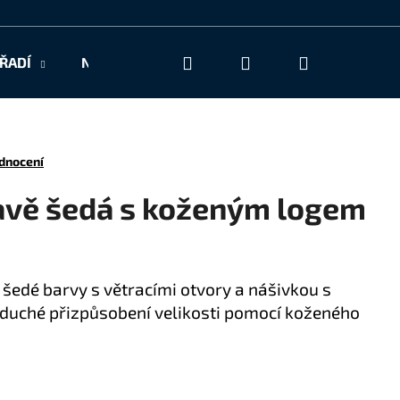
Hledat
Přihlášení
Nákupní
ŘADÍ
NAŠE SLUŽBY
KONTAKT
košík
dnocení
avě šedá s koženým logem
 šedé barvy s větracími otvory a nášivkou s
duché přizpůsobení velikosti pomocí koženého