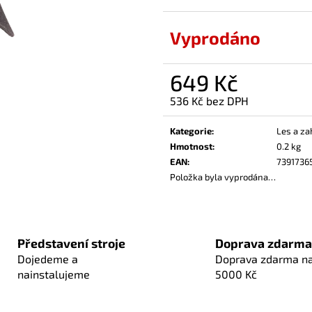
Vyprodáno
649 Kč
536 Kč bez DPH
Měrná
cena:
Kategorie
:
Les a za
Hmotnost
:
0.2 kg
EAN
:
7391736
Položka byla vyprodána…
Představení stroje
Doprava zdarma
Dojedeme a
Doprava zdarma n
nainstalujeme
5000 Kč