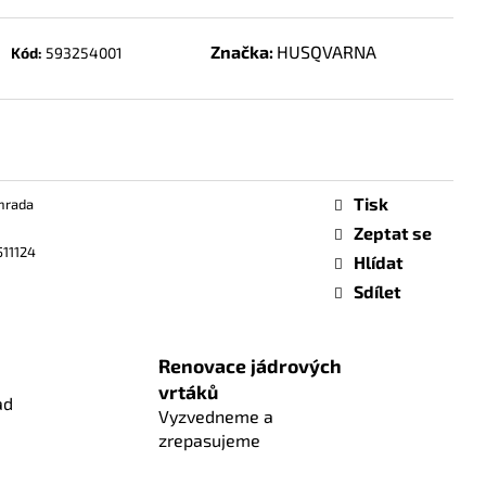
Značka:
HUSQVARNA
Kód:
593254001
Tisk
hrada
Zeptat se
511124
Hlídat
Sdílet
Renovace jádrových
vrtáků
ad
Vyzvedneme a
zrepasujeme