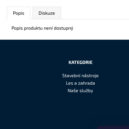
Popis
Diskuze
Popis produktu není dostupný
Z
á
KATEGORIE
p
Stavební nástroje
a
Les a zahrada
t
Naše služby
í