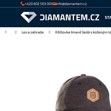
K
Přejít
+420 602 503 001
info@diamantem.cz
na
o
Zpět
Zpět
obsah
š
ST
do
do
í
k
obchodu
obchodu
Domů
Les a zahrada
Kšiltovka tmavě šedá s koženým 