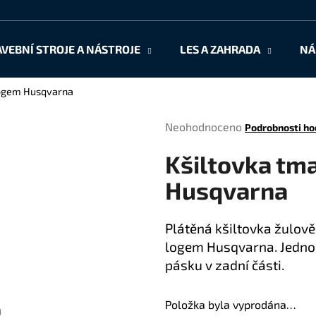
AVEBNÍ STROJE A NÁSTROJE
LES A ZAHRADA
NÁ
Co potřebujete najít?
logem Husqvarna
Průměrné
Neohodnoceno
Podrobnosti ho
HLEDAT
hodnocení
Kšiltovka tm
produktu
je
Husqvarna
0,0
Doporučujeme
z
5
Plátěná kšiltovka žulově
hvězdiček.
logem Husqvarna. Jedno
pásku v zadní části.
Položka byla vyprodána…