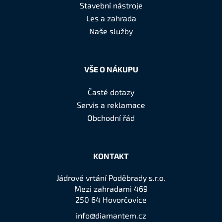
a
Stavební nástroje
t
Les a zahrada
í
Naše služby
VŠE O NÁKUPU
Časté dotazy
Servis a reklamace
Obchodní řád
KONTAKT
Jádrové vrtání Poděbrady s.r.o.
Mezi zahradami 469
250 64 Hovorčovice
info@diamantem.cz