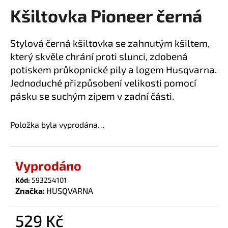
Kšiltovka Pioneer černá
a
produktu
je
j
0,0
í
Stylová černá kšiltovka se zahnutým kšiltem,
z
t
který skvěle chrání proti slunci, zdobená
5
?
hvězdiček.
potiskem průkopnické pily a logem Husqvarna.
Jednoduché přizpůsobení velikosti pomocí
pásku se suchým zipem v zadní části.
HLEDAT
Položka byla vyprodána…
Vyprodáno
D
o
Kód:
593254101
p
Značka:
HUSQVARNA
o
r
529 Kč
u