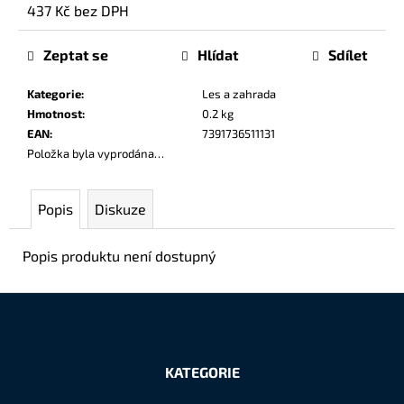
č
437 Kč bez DPH
u
Měrná
j
cena:
Zeptat se
Hlídat
Sdílet
e
m
Kategorie
:
Les a zahrada
e
Hmotnost
:
0.2 kg
EAN
:
7391736511131
Položka byla vyprodána…
Popis
Diskuze
Popis produktu není dostupný
Z
á
KATEGORIE
p