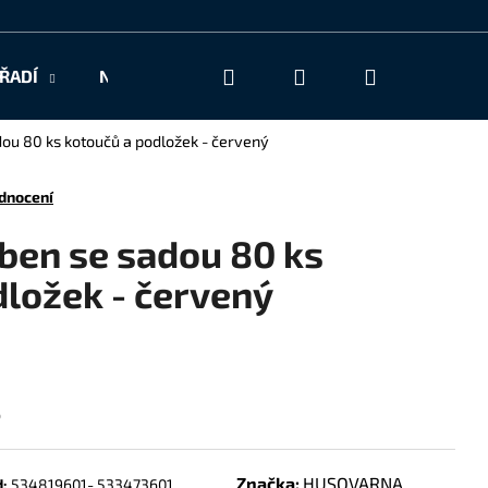
Hledat
Přihlášení
Nákupní
ŘADÍ
NAŠE SLUŽBY
KONTAKT
košík
ou 80 ks kotoučů a podložek - červený
dnocení
ben se sadou 80 ks
dložek - červený
6
Značka:
HUSQVARNA
:
534819601- 533473601