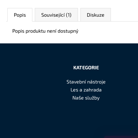
Popis
Související (1)
Diskuze
Popis produktu není dostupný
Z
á
KATEGORIE
p
Stavební nástroje
a
Les a zahrada
t
Naše služby
í