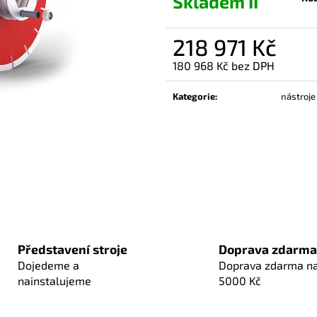
Skladem II
218 971 Kč
180 968 Kč bez DPH
Měrná
cena:
Kategorie
:
nástroje
Představení stroje
Doprava zdarma
Dojedeme a
Doprava zdarma n
nainstalujeme
5000 Kč