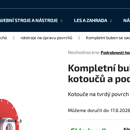
AVEBNÍ STROJE A NÁSTROJE
LES A ZAHRADA
NÁ
Co potřebujete najít?
rchů
nástroje na úpravu povrchů
Kompletní buben se sad
Průměrné
Neohodnoceno
Podrobnosti ho
HLEDAT
hodnocení
Kompletní bu
produktu
je
kotoučů a po
0,0
Doporučujeme
z
5
Kotouče na tvrdý povrch
hvězdiček.
Můžeme doručit do:
17.8.202
Kód