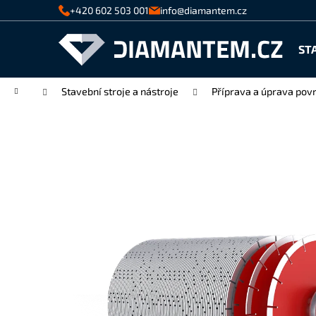
K
Přejít
+420 602 503 001
info@diamantem.cz
na
o
Zpět
Zpět
obsah
š
ST
do
do
í
k
obchodu
obchodu
Domů
Stavební stroje a nástroje
Příprava a úprava pov