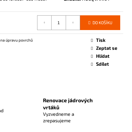
DO KOŠÍKU
Tisk
 na úpravu povrchů
Zeptat se
Hlídat
Sdílet
Renovace jádrových
vrtáků
ad
Vyzvedneme a
zrepasujeme