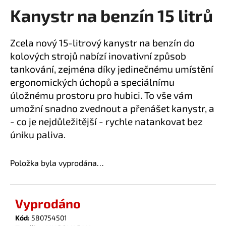
Kanystr na benzín 15 litrů
a
produktu
je
j
0,0
í
Zcela nový 15-litrový kanystr na benzín do
z
t
kolových strojů nabízí inovativní způsob
5
?
hvězdiček.
tankování, zejména díky jedinečnému umístění
ergonomických úchopů a speciálnímu
úložnému prostoru pro hubici. To vše vám
umožní snadno zvednout a přenášet kanystr, a
HLEDAT
- co je nejdůležitější - rychle natankovat bez
úniku paliva.
Položka byla vyprodána…
D
o
p
o
Vyprodáno
r
Kód:
580754501
u