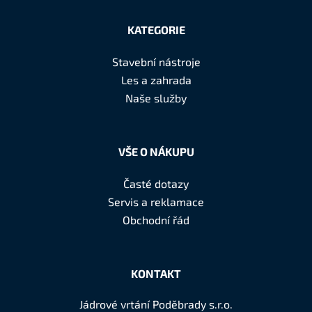
Z
á
KATEGORIE
p
a
Stavební nástroje
t
Les a zahrada
í
Naše služby
VŠE O NÁKUPU
Časté dotazy
Servis a reklamace
Obchodní řád
KONTAKT
Jádrové vrtání Poděbrady s.r.o.