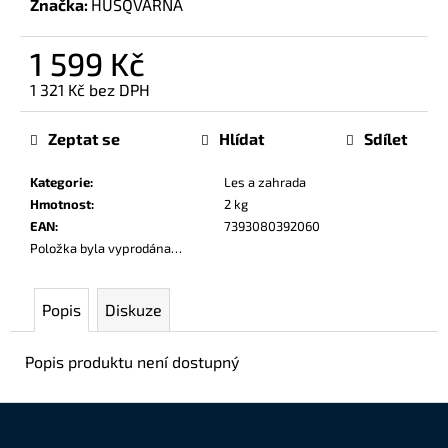
Značka:
HUSQVARNA
č
u
j
1 599 Kč
e
1 321 Kč bez DPH
m
Měrná
e
cena:
Zeptat se
Hlídat
Sdílet
Kategorie
:
Les a zahrada
Hmotnost
:
2 kg
EAN
:
7393080392060
Položka byla vyprodána…
Popis
Diskuze
Popis produktu není dostupný