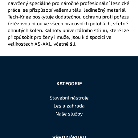
navržený speciálně pro náročné profesionální lesnické
práce, se přizpůsobí vašemu tělu. Jedinečný meteriál
Tech-Knee poskytuje dodatečnou ochranu proti pořezu
řetězovou pilou ve všech pracovních polohách, včetně
ohnutých kolen. Kalhoty univerzálního střihu, které lze
přizpůsobit pro ženy i muže, jsou k dispozici ve
velikostech XS-XXL, včetně šlí.
Z
á
KATEGORIE
p
a
Stavební nástroje
t
Les a zahrada
í
Naše služby
VŠE O NÁKUPU