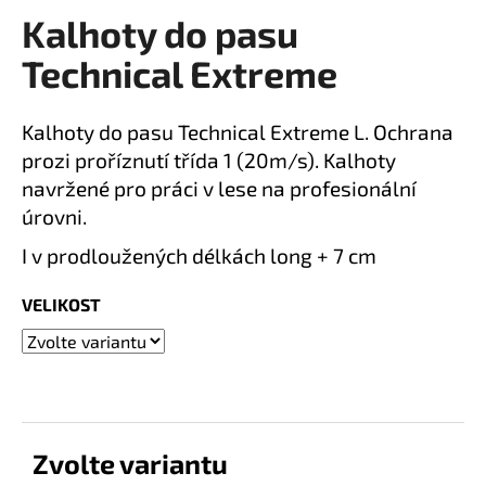
Kalhoty do pasu
a
produktu
je
j
Technical Extreme
0,0
í
z
t
5
Kalhoty do pasu Technical Extreme L. Ochrana
?
hvězdiček.
prozi proříznutí třída 1 (20m/s). Kalhoty
navržené pro práci v lese na profesionální
úrovni.
I v prodloužených délkách long + 7 cm
HLEDAT
VELIKOST
D
o
p
o
r
Zvolte variantu
u