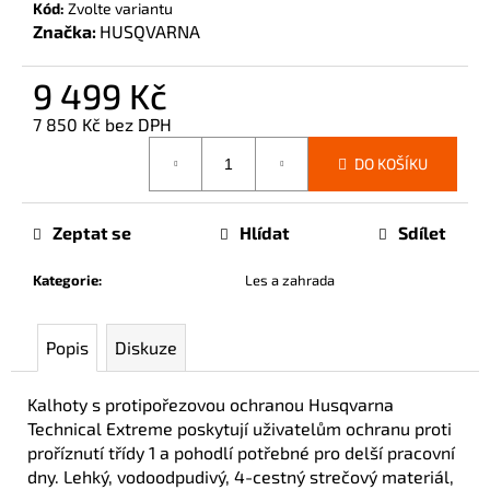
č
Kód:
Zvolte variantu
Značka:
HUSQVARNA
u
j
e
9 499 Kč
m
7 850 Kč bez DPH
e
Měrná
DO KOŠÍKU
cena:
Zeptat se
Hlídat
Sdílet
Kategorie
:
Les a zahrada
Popis
Diskuze
Kalhoty s protipořezovou ochranou Husqvarna
Technical Extreme poskytují uživatelům ochranu proti
proříznutí třídy 1 a pohodlí potřebné pro delší pracovní
dny. Lehký, vodoodpudivý, 4-cestný strečový materiál,