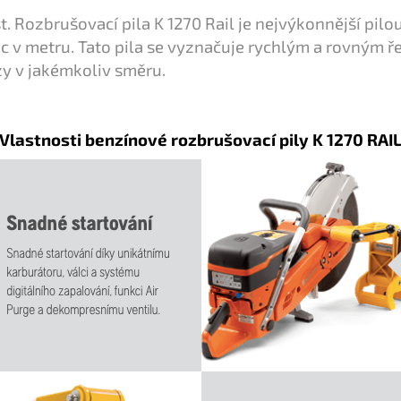
st. Rozbrušovací pila K 1270 Rail je nejvýkonnější pil
nic v metru. Tato pila se vyznačuje rychlým a rovným ř
zy v jakémkoliv směru.
Vlastnosti benzínové rozbrušovací pily K 1270 RAI