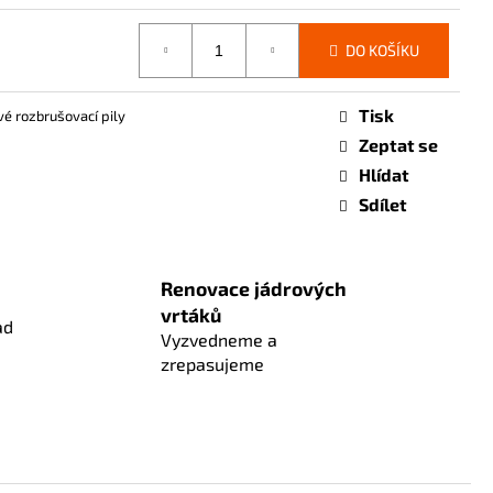
DO KOŠÍKU
Tisk
é rozbrušovací pily
Zeptat se
Hlídat
Sdílet
Renovace jádrových
vrtáků
ad
Vyzvedneme a
zrepasujeme