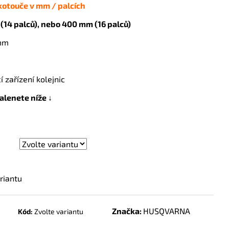
kotouče v mm / palcích
(14 palců), nebo 400 mm (16 palců)
 mm
A
 zařízení kolejnic
alenete níže ↓
riantu
Značka:
HUSQVARNA
Kód:
Zvolte variantu