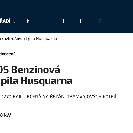
Hledat
Přihlášení
Nákupní
ŘADÍ
NAŠE SLUŽBY
KONTAKT
košík
á rozbrušovací pila Husquarna
dnocení
10S Benzínová
 pila Husquarna
a K 1270 RAIL URČENÁ NA ŘEZÁNÍ TRAMVAJOVÝCH KOLEJÍ
5,8 kW