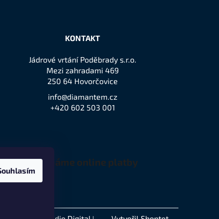
KONTAKT
Jádrové vrtání Poděbrady s.r.o.
Mezi zahradami 469
250 64 Hovorčovice
info@diamantem.cz
+420 602 503 001
Přijímáme online platby
Souhlasím
Remedio Digital
Vytvořil Shoptet
akódovalo
|