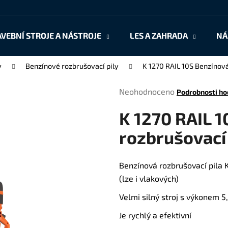
AVEBNÍ STROJE A NÁSTROJE
LES A ZAHRADA
NÁ
Co potřebujete najít?
y
Benzínové rozbrušovací pily
K 1270 RAIL 10S Benzínov
Průměrné
Neohodnoceno
Podrobnosti ho
HLEDAT
hodnocení
K 1270 RAIL 
produktu
je
rozbrušovací
0,0
Doporučujeme
z
5
Benzínová rozbrušovací pil
hvězdiček.
(lze i vlakových)
Velmi silný stroj s výkonem 
Je rychlý a efektivní