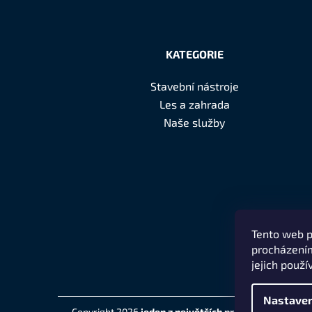
Z
á
KATEGORIE
p
Stavební nástroje
a
Les a zahrada
t
Naše služby
í
Tento web p
procházením
jejich použí
Nastaven
Copyright 2026
jeden z největších prodejců značky H