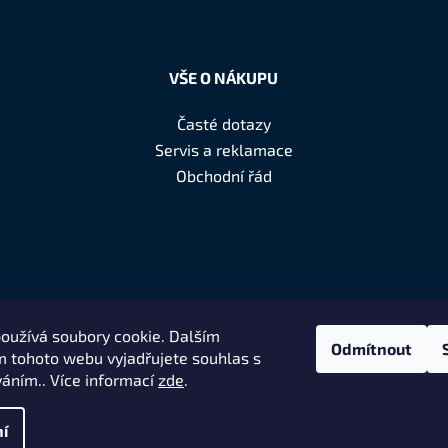
VŠE O NÁKUPU
Časté dotazy
Servis a reklamace
Obchodní řád
oužívá soubory cookie. Dalším
Odmítnout
 tohoto webu vyjadřujete souhlas s
váním.. Více informací
zde
.
í
usqvarna
. Všechna práva vyhrazena.
N