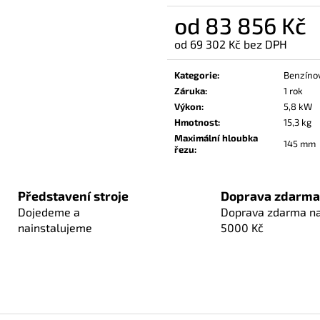
od
83 856 Kč
od
69 302 Kč
bez DPH
Měrná
cena:
Kategorie
:
Benzínov
Záruka
:
1 rok
Výkon
:
5,8 kW
Hmotnost
:
15,3 kg
Maximální hloubka
145 mm
řezu
:
Představení stroje
Doprava zdarma
Dojedeme a
Doprava zdarma n
nainstalujeme
5000 Kč