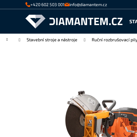
K
Přejít
+420 602 503 001
info@diamantem.cz
na
o
Zpět
Zpět
obsah
š
ST
do
do
í
k
obchodu
obchodu
Domů
Stavební stroje a nástroje
Ruční rozbrušovací pil