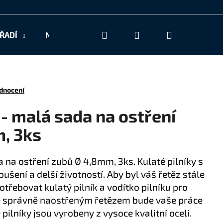
Hledat
Přihlášení
Nákupní
ŘADÍ
NAŠE SLUŽBY
KONTAKT
košík
dnocení
 - malá sada na ostření
, 3ks
a na ostření zubů Ø 4,8mm, 3ks. Kulaté pilníky s
ušení a delší životností. Aby byl váš řetěz stále
otřebovat kulatý pilník a vodítko pilníku pro
Se správně naostřeným řetězem bude vaše práce
 pilníky jsou vyrobeny z vysoce kvalitní oceli.