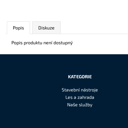
Popis
Diskuze
Popis produktu není dostupný
Z
á
KATEGORIE
p
Stavební nástroje
a
Les a zahrada
t
Naše služby
í