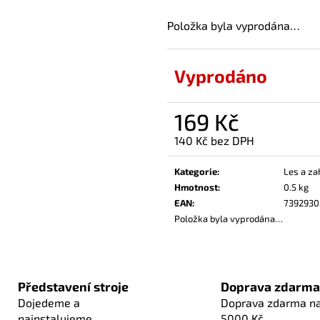
Položka byla vyprodána…
Vyprodáno
169 Kč
140 Kč bez DPH
Měrná
cena:
Kategorie
:
Les a za
Hmotnost
:
0.5 kg
EAN
:
7392930
Položka byla vyprodána…
Představení stroje
Doprava zdarma
Dojedeme a
Doprava zdarma n
nainstalujeme
5000 Kč