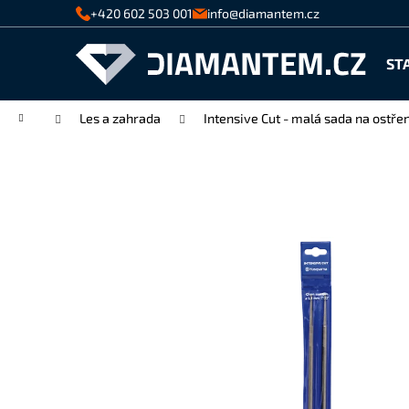
K
Přejít
+420 602 503 001
info@diamantem.cz
na
o
Zpět
Zpět
obsah
š
ST
do
do
í
k
obchodu
obchodu
Domů
Les a zahrada
Intensive Cut - malá sada na ostře