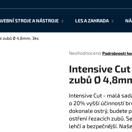
AVEBNÍ STROJE A NÁSTROJE
LES A ZAHRADA
NÁ
Co potřebujete najít?
ní zubů Ø 4,8mm, 3ks
Průměrné
Neohodnoceno
Podrobnosti ho
HLEDAT
hodnocení
Intensive Cut
produktu
je
zubů Ø 4,8mm
0,0
Doporučujeme
z
5
Intensive Cut - malá sad
hvězdiček.
o 20% vyšší účinností bro
dokonale ostrý, budete p
ostření řezacích zubů. 
lehčí a bezpečnější. Naše