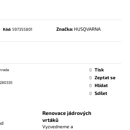
Značka:
HUSQVARNA
Kód:
597355801
Tisk
hrada
Zeptat se
280335
Hlídat
Sdílet
Renovace jádrových
vrtáků
ad
Vyzvedneme a