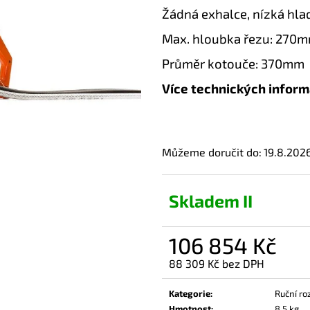
Žádná exhalce, nízká hla
Max. hloubka řezu: 270
Průměr kotouče: 370mm
Více technických inform
Můžeme doručit do:
19.8.202
Skladem II
106 854 Kč
88 309 Kč bez DPH
Měrná
cena:
Kategorie
:
Ruční ro
Hmotnost
:
8.5 kg