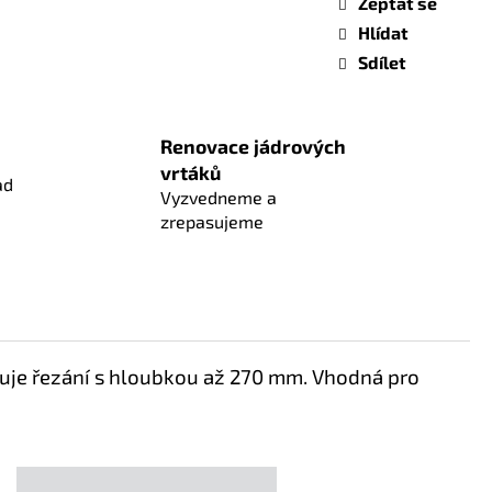
Zeptat se
Hlídat
Sdílet
Renovace jádrových
vrtáků
ad
Vyzvedneme a
zrepasujeme
uje řezání s hloubkou až 270 mm. Vhodná pro