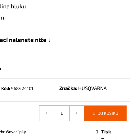
dina hluku
mm
ací nalenete níže ↓
6
Značka:
HUSQVARNA
Kód:
968424101
DO KOŠÍKU
Tisk
zbrušovací pily