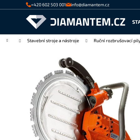
K
Přejít
+420 602 503 001
info@diamantem.cz
na
o
Zpět
Zpět
obsah
š
ST
do
do
í
k
obchodu
obchodu
Domů
Stavební stroje a nástroje
Ruční rozbrušovací pil