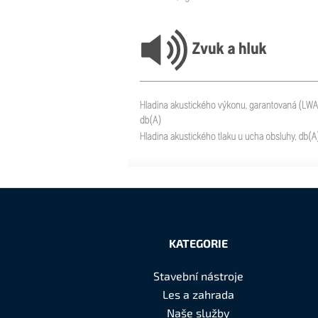
Z
á
KATEGORIE
p
Stavební nástroje
a
Les a zahrada
t
Naše služby
í