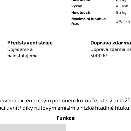
Výkon
:
4,3 kW
Hmotnost
:
8,3 kg
Maximální hloubka
270 mm
řezu
:
Představení stroje
Doprava zdarma
Dojedeme a
Doprava zdarma n
nainstalujeme
5000 Kč
 vybavena excentrickým pohonem kotouče, který umožň
ci uvnitř díky nulovým emisím a nízké hladině hluku.
Funkce