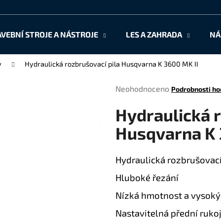
AVEBNÍ STROJE A NÁSTROJE
LES A ZAHRADA
NÁ
Co potřebujete najít?
y
Hydraulická rozbrušovací pila Husqvarna K 3600 MK II
Průměrné
Neohodnoceno
Podrobnosti ho
HLEDAT
hodnocení
Hydraulická r
produktu
je
Husqvarna K 
0,0
Doporučujeme
z
5
Hydraulická rozbrušovací
hvězdiček.
Hluboké řezání
Nízká hmotnost a vysoký
Nastavitelná přední ruko