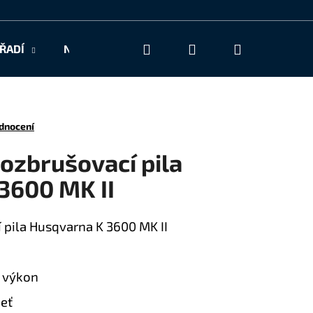
Hledat
Přihlášení
Nákupní
ŘADÍ
NAŠE SLUŽBY
KONTAKT
košík
dnocení
ozbrušovací pila
3600 MK II
 pila Husqvarna K 3600 MK II
 výkon
jeť