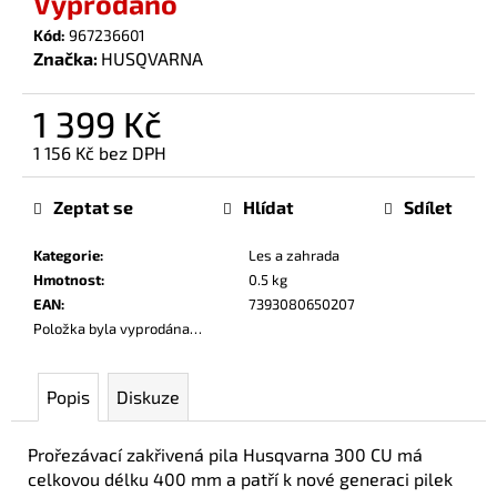
Vyprodáno
č
u
Kód:
967236601
j
Značka:
HUSQVARNA
e
m
1 399 Kč
e
1 156 Kč bez DPH
Měrná
cena:
Zeptat se
Hlídat
Sdílet
Kategorie
:
Les a zahrada
Hmotnost
:
0.5 kg
EAN
:
7393080650207
Položka byla vyprodána…
Popis
Diskuze
Prořezávací zakřivená pila Husqvarna 300 CU má
celkovou délku 400 mm a patří k nové generaci pilek