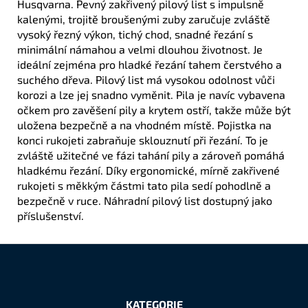
Husqvarna. Pevný zakřivený pilový list s impulsně
kalenými, trojitě broušenými zuby zaručuje zvláště
vysoký řezný výkon, tichý chod, snadné řezání s
minimální námahou a velmi dlouhou životnost. Je
ideální zejména pro hladké řezání tahem čerstvého a
suchého dřeva. Pilový list má vysokou odolnost vůči
korozi a lze jej snadno vyměnit. Pila je navíc vybavena
očkem pro zavěšení pily a krytem ostří, takže může být
uložena bezpečně a na vhodném místě. Pojistka na
konci rukojeti zabraňuje sklouznutí při řezání. To je
zvláště užitečné ve fázi tahání pily a zároveň pomáhá
hladkému řezání. Díky ergonomické, mírně zakřivené
rukojeti s měkkým částmi tato pila sedí pohodlně a
bezpečně v ruce. Náhradní pilový list dostupný jako
příslušenství.
Z
á
KATEGORIE