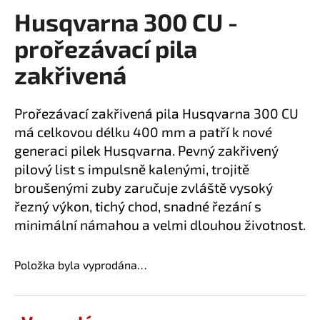
Husqvarna 300 CU -
a
produktu
je
j
prořezávací pila
0,0
í
z
zakřivená
t
5
?
hvězdiček.
Prořezávací zakřivená pila Husqvarna 300 CU
má celkovou délku 400 mm a patří k nové
generaci pilek Husqvarna. Pevný zakřivený
pilový list s impulsně kalenými, trojitě
HLEDAT
broušenými zuby zaručuje zvláště vysoký
řezný výkon, tichý chod, snadné řezání s
minimální námahou a velmi dlouhou životnost.
D
o
p
Položka byla vyprodána…
o
r
u