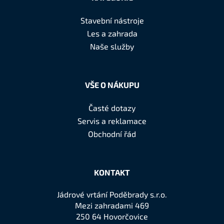
p
a
Stavební nástroje
t
Les a zahrada
í
Naše služby
VŠE O NÁKUPU
Časté dotazy
Servis a reklamace
Obchodní řád
KONTAKT
Jádrové vrtání Poděbrady s.r.o.
Mezi zahradami 469
250 64 Hovorčovice