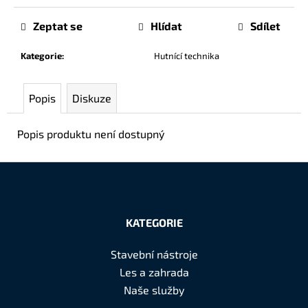
č
u
Zeptat se
Hlídat
Sdílet
j
e
Kategorie
:
Hutnící technika
m
e
Popis
Diskuze
Popis produktu není dostupný
Z
á
KATEGORIE
p
a
Stavební nástroje
t
Les a zahrada
í
Naše služby