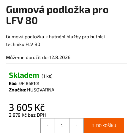
Gumová podložka pro
a
produktu
je
j
LFV 80
0,0
í
z
t
5
Gumová podložka k hutnění hlažby pro hutnící
?
hvězdiček.
techniku
FLV 80
Můžeme doručit do:
12.8.2026
HLEDAT
Skladem
(1 ks)
Kód:
594868101
Značka:
HUSQVARNA
D
o
3 605 Kč
p
2 979 Kč bez DPH
o
Měrná
r
DO KOŠÍKU
cena:
u